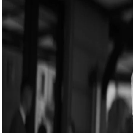
Istražite više
Šetnja stazom sećanja
Priče iz hotela Bristol
Istražite Beograd
Partneri
Press
Opšte informacije
O nama
Karijera
Mediji
Galerija