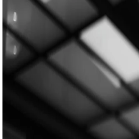
Slažem se da povremeno primam e-poruke o novostima i ponudama.
Registracijom se slažete sa
Politikom privatnosti
i
Uslovima korišćenj
Boravak i iskustvo
Sobe i apartmani
Restorani
Wellness
Ponude
Događaji
Upravljajte rezervacijom