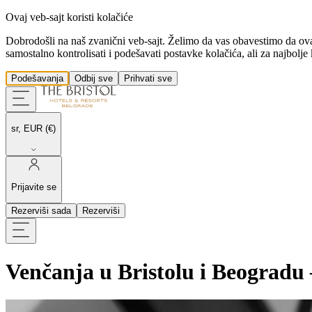
Ovaj veb-sajt koristi kolačiće
Dobrodošli na naš zvanični veb-sajt. Želimo da vas obavestimo da ovaj s
samostalno kontrolisati i podešavati postavke kolačića, ali za najbolj
Podešavanja
Odbij sve
Prihvati sve
sr, EUR (€)
Prijavite se
Rezerviši sada
Rezerviši
Venčanja u Bristolu i Beogradu
Venčanja su trenuci elegancije, tradicije i novih početaka, a u hotelu
T