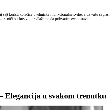
ajt koristi kolačiće u tehničke i funkcionalne svrhe, a uz vašu saglasno
e korisničko iskustvo, predlažemo da prihvatite sve postavke.
 – Elegancija u svakom trenutku
he Bristol Belgrade
ovi posebni dani dobijaju jedinstveni šarm i toplu