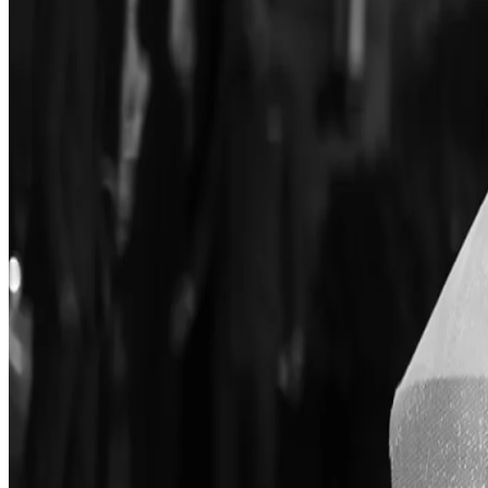
Kontaktirajte nas
Politike i ostalo
Česta pitanja
Pravila fotografisanja
Uslovi e-trgovine
Pravila oblačenja
Informacije