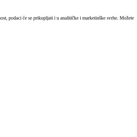
st, podaci će se prikupljati i u analitičke i marketinške svrhe. Možete
 atmosferu.