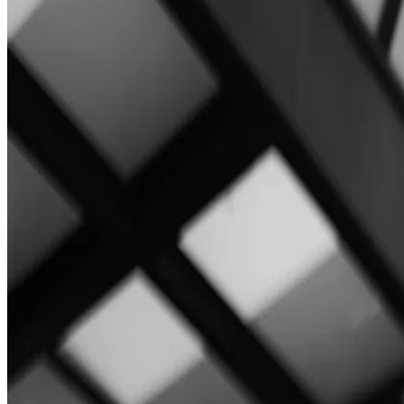
Za parove koji se pripremaju za svoj veliki dan, The Bristol Belgrade 
na samo nekoliko koraka od vaše sobe.
Naš
pre-wedding
paket osmišljen je kao nežni uvod u ono što sledi: 
sat ekskluzivnog pristupa elegantnim javnim prostorima hotela, kao i 
Smešten u srcu Beograda, The Bristol pruža savršeno okruženje u koj
Rezervišite svoj
pre-wedding
paket već danas i dozvolite hotelu The B
Budite prvi koji će dobiti ekskluzivne vesti
Prijavite se na naš imejl bilten i prvi saznajte za ponude i novosti.
E-pošta