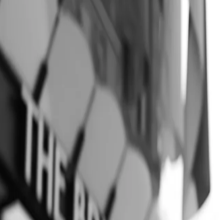
nudi prefinjeno i intimno iskustvo koje kombinuje udobnost, promišljene
romantična dobrodošlica uz dekoraciju, šampanjac i kanapee, bogat dor
20% popusta na spa tretmane, savršeno za opuštanje pre velikog trenutk
em počinju uspomene. Ako tražite mesto da uokvirite svoju ljubavnu pr
ristol Belgrade da postane deo vaše ljubavne priče.