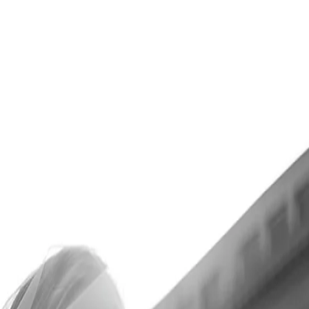
 detalje i ekskluzivan pristup prelepim lokacijama za fotografisanje,
učak, neograničeno vreme za fotografisanje u vašem apartmanu, jedan
a.
iču, biće nam zadovoljstvo da je stvorimo zajedno sa vama.
Prijavi se