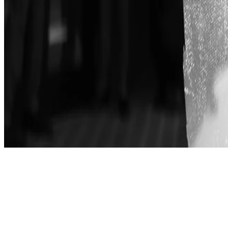
Saglasnost za kolačiće
Politika privatnosti
Uslovi korišćenja
Autorska prava © 2026, The Bristol Hotels & Resorts
Rezervišite svoj boravak