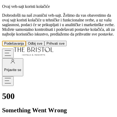
Ovaj veb-sajt koristi kolačiće
Dobrodošli na naš zvanični veb-sajt. Želimo da vas obavestimo da
ovaj sajt koristi kolačiće u tehničke i funkcionalne svrhe, a uz vašu
saglasnost, podaci će se prikupljati i u analitičke i marketinške svrhe.
Možete samostalno kontrolisati i podešavati postavke kolačića, ali za
najbolje korisničko iskustvo, predlažemo da prihvatite sve postavke.
Podešavanja
Odbij sve
Prihvati sve
Prijavite se
500
Something Went Wrong