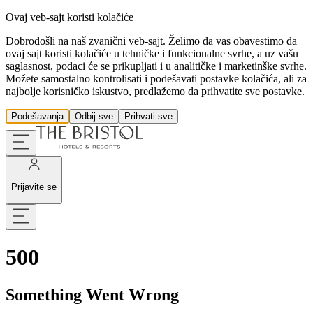
Ovaj veb-sajt koristi kolačiće
Dobrodošli na naš zvanični veb-sajt. Želimo da vas obavestimo da
ovaj sajt koristi kolačiće u tehničke i funkcionalne svrhe, a uz vašu
saglasnost, podaci će se prikupljati i u analitičke i marketinške svrhe.
Možete samostalno kontrolisati i podešavati postavke kolačića, ali za
najbolje korisničko iskustvo, predlažemo da prihvatite sve postavke.
Podešavanja
Odbij sve
Prihvati sve
Prijavite se
500
Something Went Wrong