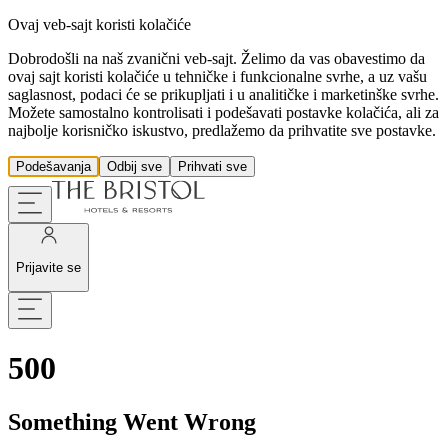
Ovaj veb-sajt koristi kolačiće
Dobrodošli na naš zvanični veb-sajt. Želimo da vas obavestimo da
ovaj sajt koristi kolačiće u tehničke i funkcionalne svrhe, a uz vašu
saglasnost, podaci će se prikupljati i u analitičke i marketinške svrhe.
Možete samostalno kontrolisati i podešavati postavke kolačića, ali za
najbolje korisničko iskustvo, predlažemo da prihvatite sve postavke.
Podešavanja
Odbij sve
Prihvati sve
Prijavite se
500
Something Went Wrong