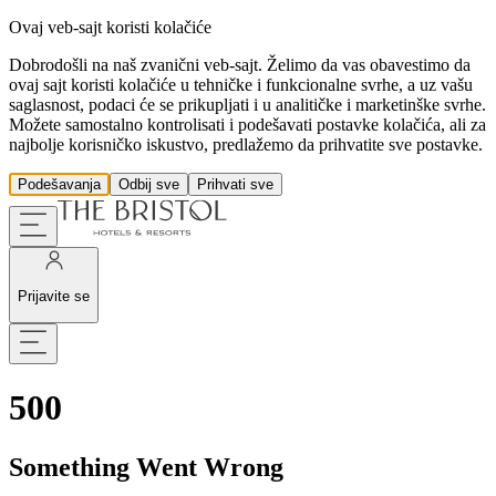
Ovaj veb-sajt koristi kolačiće
Dobrodošli na naš zvanični veb-sajt. Želimo da vas obavestimo da
ovaj sajt koristi kolačiće u tehničke i funkcionalne svrhe, a uz vašu
saglasnost, podaci će se prikupljati i u analitičke i marketinške svrhe.
Možete samostalno kontrolisati i podešavati postavke kolačića, ali za
najbolje korisničko iskustvo, predlažemo da prihvatite sve postavke.
Podešavanja
Odbij sve
Prihvati sve
Prijavite se
500
Something Went Wrong