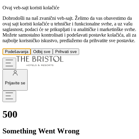
Ovaj veb-sajt koristi kolačiće
Dobrodošli na naš zvanični veb-sajt. Želimo da vas obavestimo da
ovaj sajt koristi kolačiće u tehničke i funkcionalne svrhe, a uz vašu
saglasnost, podaci će se prikupljati i u analitičke i marketinške svrhe.
Možete samostalno kontrolisati i podešavati postavke kolačića, ali za
najbolje korisničko iskustvo, predlažemo da prihvatite sve postavke.
Podešavanja
Odbij sve
Prihvati sve
Prijavite se
500
Something Went Wrong