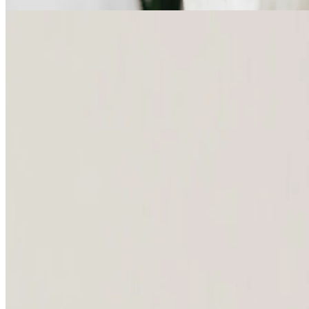
Budite prvi koji će dobiti ekskluzivne vesti
Prijavite se na naš imejl bilten i prvi saznajte za ponude i novosti.
E-pošta
Slažem se da povremeno primam e-poruke o novostima i ponudama.
Registracijom se slažete sa
Politikom privatnosti
i
Uslovima korišćenj
Boravak i iskustvo