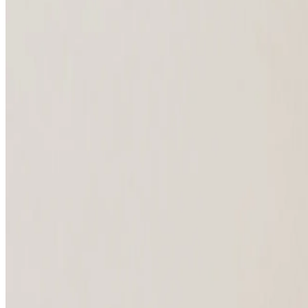
Pravila fotografisanja
Uslovi e-trgovine
Pravila oblačenja
Informacije
Saglasnost za kolačiće
Politika privatnosti