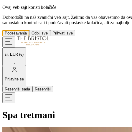
Ovaj veb-sajt koristi kolačiće
Dobrodošli na naš zvanični veb-sajt. Želimo da vas obavestimo da ovaj s
samostalno kontrolisati i podešavati postavke kolačića, ali za najbolj
Podešavanja
Odbij sve
Prihvati sve
sr, EUR (€)
Prijavite se
Rezerviši sada
Rezerviši
Spa tretmani
Spa Meni