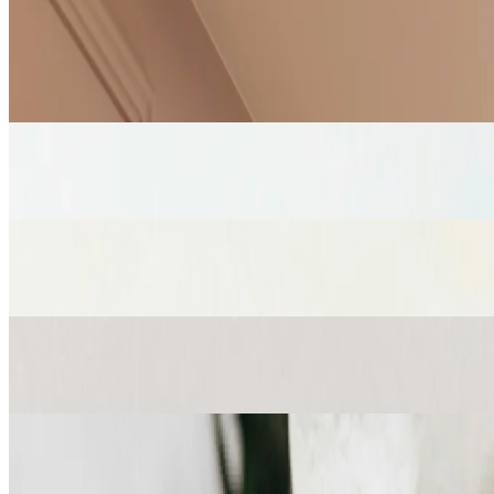
Klasici
Njega lica
Unapredi
Rituali
Sportske