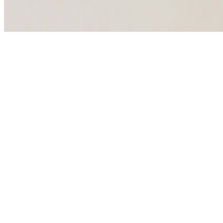
Uslovi korišćenja
Autorska prava © 2026, The Bristol Hotels & Resorts