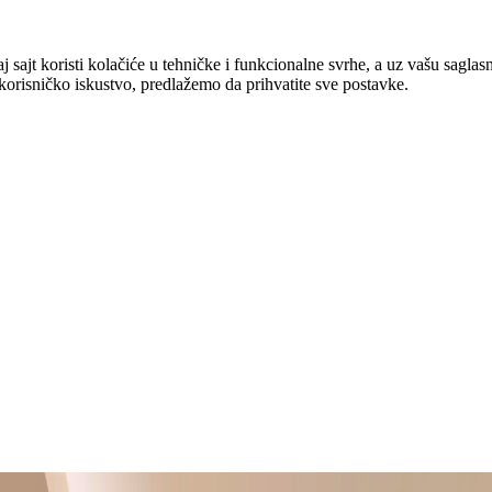
ajt koristi kolačiće u tehničke i funkcionalne svrhe, a uz vašu saglasno
e korisničko iskustvo, predlažemo da prihvatite sve postavke.