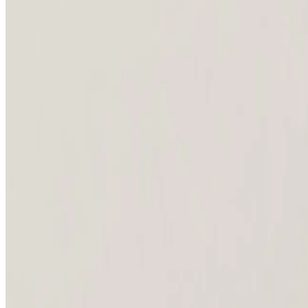
Sobe i apartmani
Restorani
Wellness
Ponude
Događaji
Upravljajte rezervacijom
Istražite više
Šetnja stazom sećanja
Priče iz hotela Bristol
Istražite Beograd