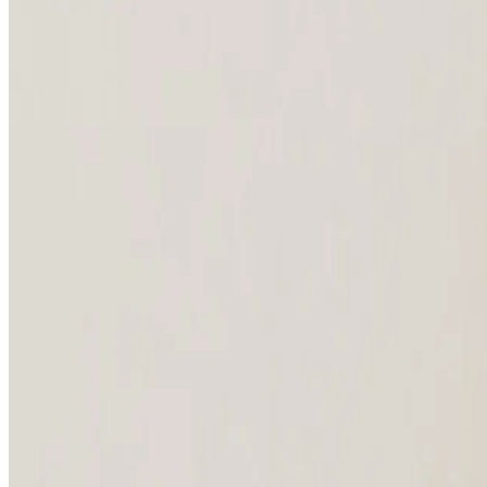
Partneri
Press
Opšte informacije
O nama
Karijera
Mediji
Galerija
Kontaktirajte nas
Politike i ostalo
Česta pitanja