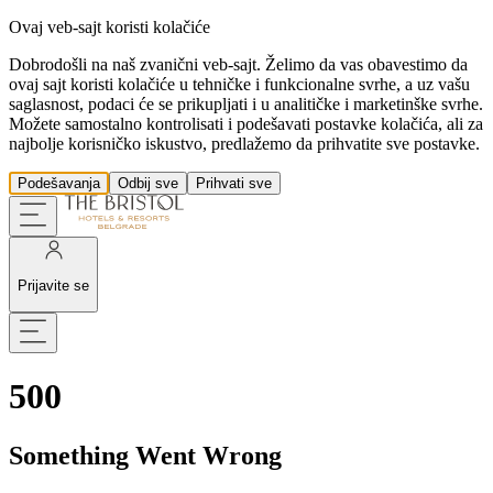
Ovaj veb-sajt koristi kolačiće
Dobrodošli na naš zvanični veb-sajt. Želimo da vas obavestimo da
ovaj sajt koristi kolačiće u tehničke i funkcionalne svrhe, a uz vašu
saglasnost, podaci će se prikupljati i u analitičke i marketinške svrhe.
Možete samostalno kontrolisati i podešavati postavke kolačića, ali za
najbolje korisničko iskustvo, predlažemo da prihvatite sve postavke.
Podešavanja
Odbij sve
Prihvati sve
Prijavite se
500
Something Went Wrong