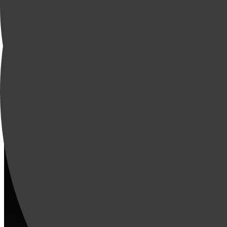
Zaman zaman haberler ve teklifler hakkında e-posta almayı kabul edi
Kayıt olarak,
Gizlilik Politikasına
ve
Kullanım Şartlarına
uymayı kabul
Konaklayın ve Deneyimleyin
Oteller
Rezidanslar
Teklifler
Bristol Kulübü