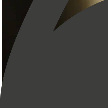
Özel üye ayrıcalıkları ile The Bristol Hotels & Resorts'un en iyilerini
Hesap Oluştur
Giriş Yap
Değerli Bir Üye Olarak Şunların Keyfini Çıkaracaksınız
Öncelikli check-in
Karşılama içeceği
Özel oda düzenlemesi
Müsaitlik durumuna göre erken check-in
Oda yükseltmesi*
Masajlarda %10 indirim
Özel haberleri ilk siz alın
E-posta bültenimize kaydolarak teklifleri ve yenilikleri ilk öğrenen siz
E-posta