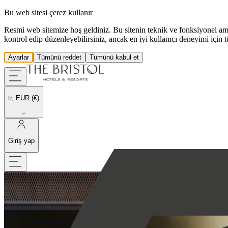
Bu web sitesi çerez kullanır
Resmi web sitemize hoş geldiniz. Bu sitenin teknik ve fonksiyonel amaçl
kontrol edip düzenleyebilirsiniz, ancak en iyi kullanıcı deneyimi için 
Ayarlar
Tümünü reddet
Tümünü kabul et
tr, EUR (€)
Giriş yap
Konaklama seçin
Tarihleri seçin
Bristol Kulübüne Katılın