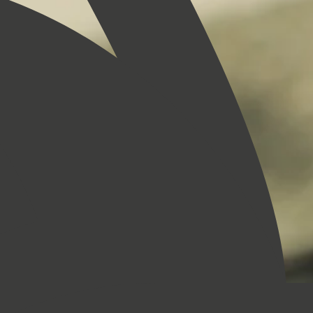
i yükseltmek için tasarlanmış bir dizi özenli avantajdan yararlanın
Kaydol