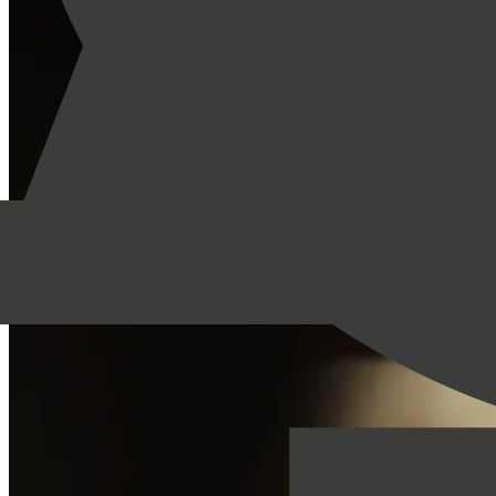
Galeri
Bristol Hakkında
Politikalar ve Diğerleri
Şartlar ve Koşullar
Gizlilik Politikası
Genel
Kariyer