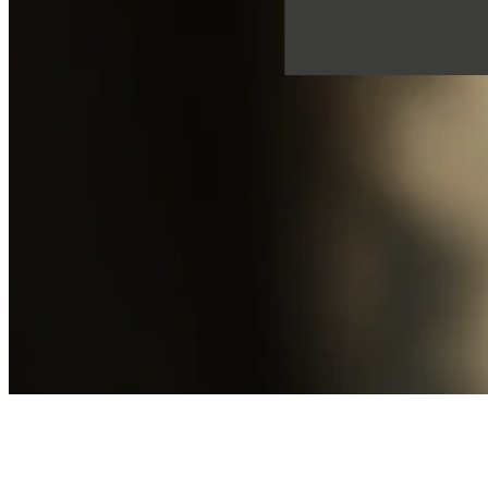
Çerez onayı
Gizlilik Politikası
Şartlar ve Koşullar
Telif Hakkı © 2026, The Bristol Hotels & Resorts
Konaklamanızı rezerve edin