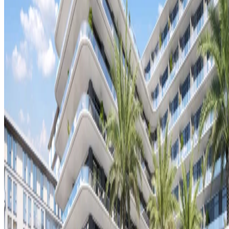
Zaman zaman haberler ve teklifler hakkında e-posta almayı kabul
ediyorum.
Kayıt olarak,
Gizlilik Politikasına
ve
Kullanım Şartlarına
uymayı
kabul etmiş olursunuz.
Konaklayın ve Deneyimleyin
Politikalar ve Diğerleri
Genel