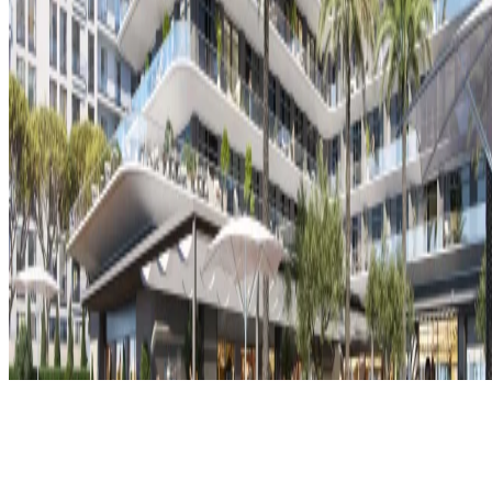
Çerez onayı
Gizlilik Politikası
Şartlar ve Koşullar
Telif Hakkı © 2026, The Bristol Hotels & Resorts
Konaklamanızı rezerve edin