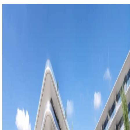
Özel haberleri ilk siz alın
E-posta bültenimize kaydolarak teklifleri ve yenilikleri ilk öğrenen
siz olun.
E-posta
Kaydol