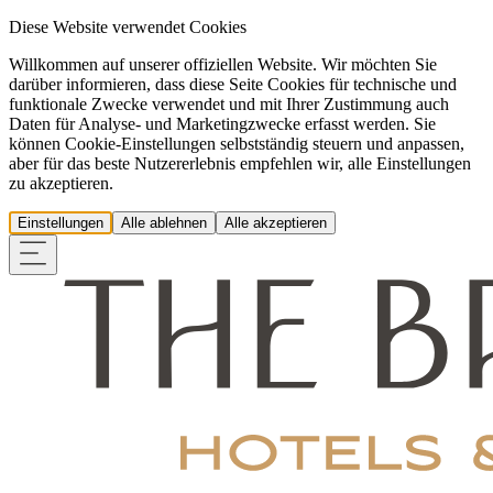
Diese Website verwendet Cookies
Willkommen auf unserer offiziellen Website. Wir möchten Sie
darüber informieren, dass diese Seite Cookies für technische und
funktionale Zwecke verwendet und mit Ihrer Zustimmung auch
Daten für Analyse- und Marketingzwecke erfasst werden. Sie
können Cookie-Einstellungen selbstständig steuern und anpassen,
aber für das beste Nutzererlebnis empfehlen wir, alle Einstellungen
zu akzeptieren.
Einstellungen
Alle ablehnen
Alle akzeptieren