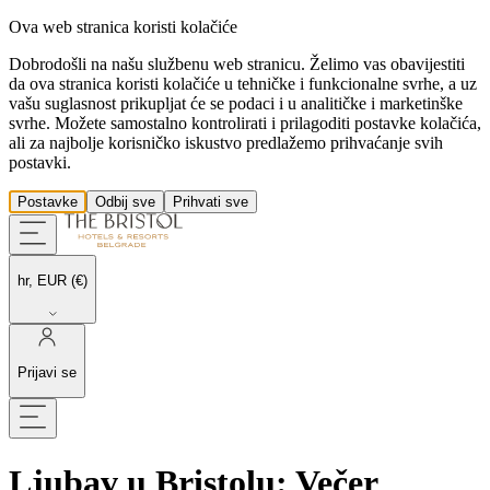
Ova web stranica koristi kolačiće
Dobrodošli na našu službenu web stranicu. Želimo vas obavijestiti
da ova stranica koristi kolačiće u tehničke i funkcionalne svrhe, a uz
vašu suglasnost prikupljat će se podaci i u analitičke i marketinške
svrhe. Možete samostalno kontrolirati i prilagoditi postavke kolačića,
ali za najbolje korisničko iskustvo predlažemo prihvaćanje svih
postavki.
Postavke
Odbij sve
Prihvati sve
hr, EUR (€)
Prijavi se
Ljubav u Bristolu: Večer