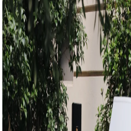
Registriraj se
Suglasan/na sam s primanjem povremenih e-poruka o novostima i
ponudama.
Registracijom prihvaćate
Pravila o privatnosti
i
Uvjete korištenja
.
Boravak i iskustvo
Istražite više