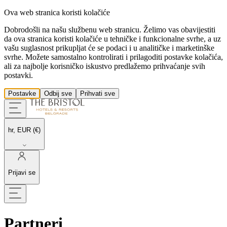
Ova web stranica koristi kolačiće
Dobrodošli na našu službenu web stranicu. Želimo vas obavijestiti
da ova stranica koristi kolačiće u tehničke i funkcionalne svrhe, a uz
vašu suglasnost prikupljat će se podaci i u analitičke i marketinške
svrhe. Možete samostalno kontrolirati i prilagoditi postavke kolačića,
ali za najbolje korisničko iskustvo predlažemo prihvaćanje svih
postavki.
Postavke
Odbij sve
Prihvati sve
hr, EUR (€)
Prijavi se
Partneri