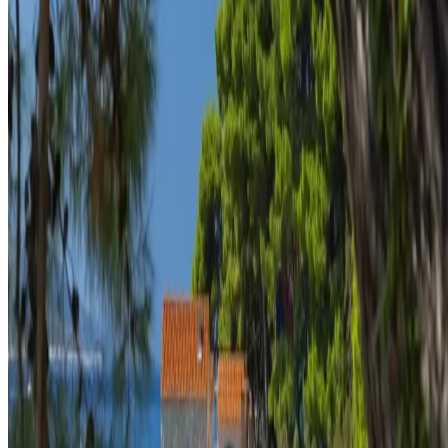
Kaydol
Zaman zaman haberler ve teklifler hakkında e-posta almayı kabul
ediyorum.
Kayıt olarak,
Gizlilik Politikasına
ve
Kullanım Şartlarına
uymayı
kabul etmiş olursunuz.
Konaklayın ve Deneyimleyin
Daha Fazlasını Keşfedin