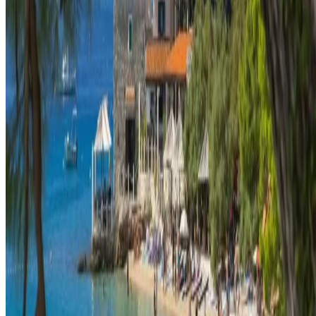
Genel
Politikalar ve Diğerleri
Çerez onayı
Gizlilik Politikası
Şartlar ve Koşullar