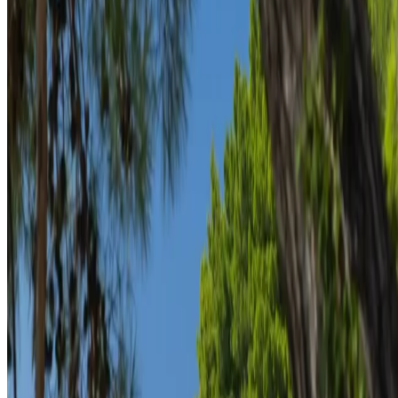
Keşfet
Özel haberleri ilk siz alın
E-posta bültenimize kaydolarak teklifleri ve yenilikleri ilk öğrenen
siz olun.
E-posta