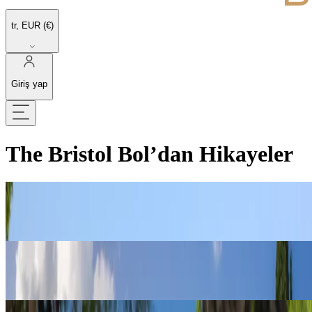
tr, EUR (€)
Giriş yap
The Bristol Bol’dan Hikayeler
Hırvat Rivierası'nın Mücevheri
Keşfet
Olağanüstü bir kraliyet ödülü
Keşfet
Asil Miras