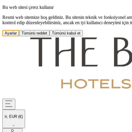
Bu web sitesi çerez kullanır
Resmi web sitemize hoş geldiniz. Bu sitenin teknik ve fonksiyonel amaçl
kontrol edip düzenleyebilirsiniz, ancak en iyi kullanıcı deneyimi için 
Ayarlar
Tümünü reddet
Tümünü kabul et
tr, EUR (€)