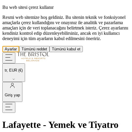
Bu web sitesi çerez kullanır
Resmi web sitemize hoş geldiniz. Bu sitenin teknik ve fonksiyonel
amaçlarla çerez kullandığını ve onayınız ile analitik ve pazarlama
amaçları için de veri toplanacağını belirtmek isteriz. Çerez ayarlarını
kendiniz kontrol edip düzenleyebilirsiniz, ancak en iyi kullanıcı
deneyimi için tüm ayarların kabul edilmesini öneririz.
Ayarlar
Tümünü reddet
Tümünü kabul et
tr, EUR (€)
Giriş yap
Lafayette - Yemek ve Tiyatro