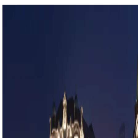
Bristol Belgrad'ın İçine Adım Atın: Bir
Başkent Sembolü Yeni İhtişamıyla
Parlıyor
Keşfet
Özel haberleri ilk siz alın
E-posta bültenimize kaydolarak teklifleri ve yenilikleri ilk öğrenen
siz olun.
E-posta
Kaydol