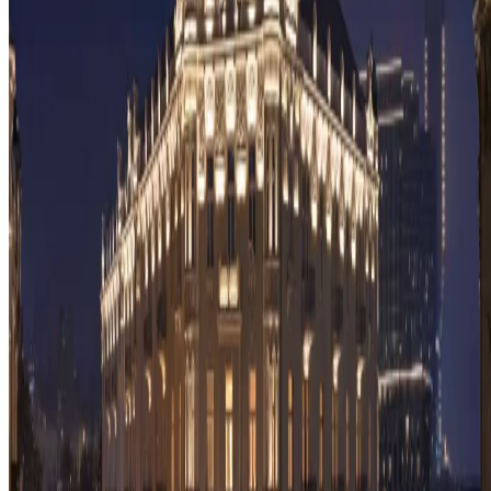
Zaman zaman haberler ve teklifler hakkında e-posta almayı kabul
ediyorum.
Kayıt olarak,
Gizlilik Politikasına
ve
Kullanım Şartlarına
uymayı
kabul etmiş olursunuz.
Konaklayın ve Deneyimleyin
Daha Fazlasını Keşfedin
Genel