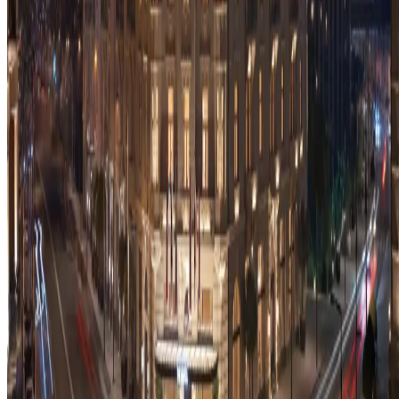
Politikalar ve Diğerleri
Çerez onayı
Gizlilik Politikası
Şartlar ve Koşullar
Telif Hakkı © 2026, The Bristol Hotels & Resorts
Konaklamanızı rezerve edin