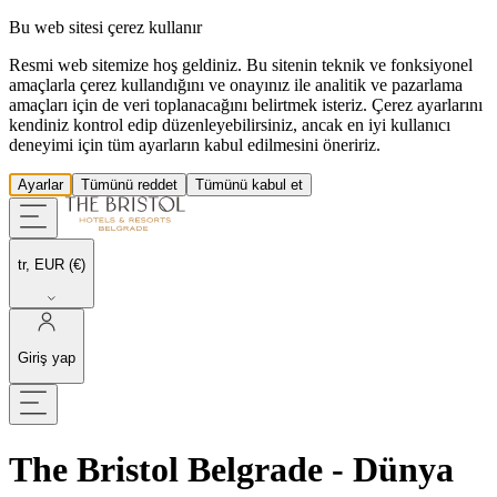
Bu web sitesi çerez kullanır
Resmi web sitemize hoş geldiniz. Bu sitenin teknik ve fonksiyonel
amaçlarla çerez kullandığını ve onayınız ile analitik ve pazarlama
amaçları için de veri toplanacağını belirtmek isteriz. Çerez ayarlarını
kendiniz kontrol edip düzenleyebilirsiniz, ancak en iyi kullanıcı
deneyimi için tüm ayarların kabul edilmesini öneririz.
Ayarlar
Tümünü reddet
Tümünü kabul et
tr, EUR (€)
Giriş yap
The Bristol Belgrade - Dünya