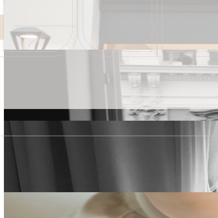
Bu yaz, Global Fashion ve The Bristol Belgrade güçlerini birleştirerek
Bu yaz, Global Fashion ve The Bristol Belgrade güçlerini birleştirerek
Rezervasyon yap
Bristol Belgrad Sevgiyle Bağlandı
Bırakın The Bristol Belgrade'in en şık köşeleri aşk hikayenize sahne 
Bırakın The Bristol Belgrade'in en şık köşeleri aşk hikayenize sahne 
Rezervasyon yap
Life is Suite
Hayatın en iyi konforlarını takdir edenler için tasarlanmış özel bir kon
Hayatın en iyi konforlarını takdir edenler için tasarlanmış özel bir kon
Rezervasyon yap
Aile Teklifi
Bir Aile Hikayesi - Belgrad'ın Kalbinde Birlikte Değerli Anlar Yaratın