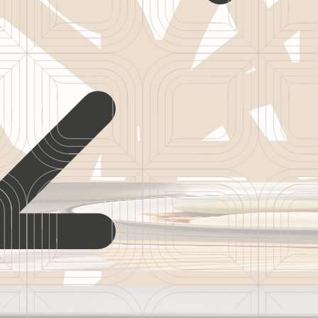
şfedin
eyfini sürün – şehrin tam kalbinde, yaz için ideal kaçış noktanız.
eyfini sürün – şehrin tam kalbinde, yaz için ideal kaçış noktanız.