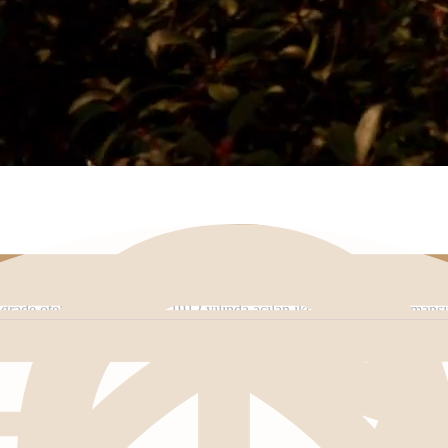
rade oteline hoş geldiniz. 1912 yılında açılan ikonik otelimiz, zamansı