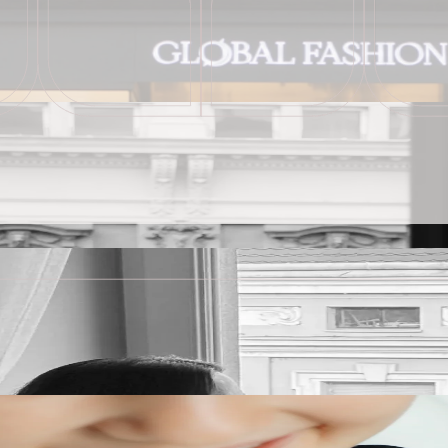
 konuklarına lüks, şıklık ve kişiye özel hizmetten oluşan eşsiz bir den
 konuklarına lüks, şıklık ve kişiye özel hizmetten oluşan eşsiz bir den
olsun
olsun
aklama ile rafine yaşam sanatının tadını çıkarın
aklama ile rafine yaşam sanatının tadını çıkarın