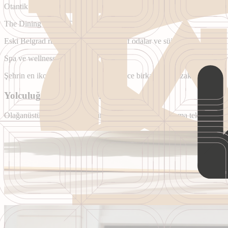
Otantik Sırp misafirperverliği
The Dining Room, The Library & Beatrice
Eski Belgrad ruhundan ilham alan zarif odalar ve süitler
Spa ve wellness merkezi
Şehrin en ikonik turistik yerlerine sadece birkaç adım uzaklıkta
Yolculuğunuz Burada Başlıyor
Olağanüstü konfor dünyamızın kapılarını açan ısmarlama teklifleri ke
Şehir Manzarası Paketi
The Bristol Belgrade’de güneşin tadını çıkarın ve zahmetsiz zarafetin k
The Bristol Belgrade’de güneşin tadını çıkarın ve zahmetsiz zarafetin k
Rezervasyon yap
Global Fashion x The Bristol Belgrad