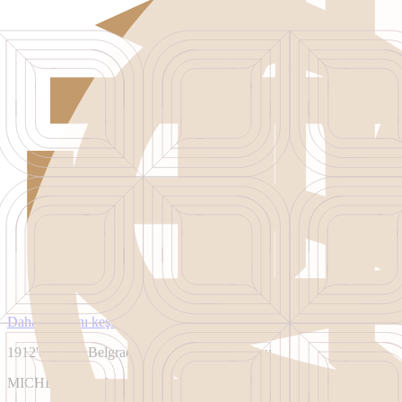
Daha fazlasını keşfedin
1912'den beri Belgrad tarihinin bir koruyucusu.
MICHELIN Anahtar Oteli