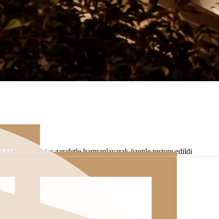
z cazibeyi çağdaş zarafetle harmanlayarak özenle restore edildi