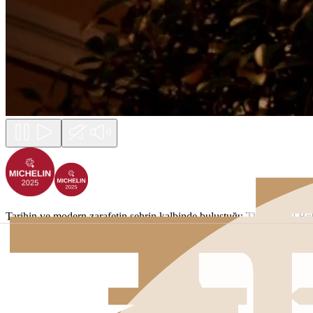
Tarihin ve modern zarafetin şehrin kalbinde buluştuğu The Bristol Belg