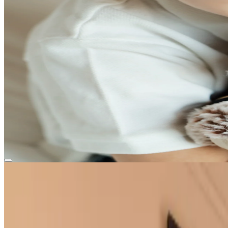
Bir Aile Hikayesi - Belgrad'ın Kalbinde Birlikte Değerli Anlar Yaratın
Rezervasyon yap
Rafine Konforlu Odalar
Tümü
Süitler
Odalar
King Deluxe Oda
22 - 30 m² / 237 - 323 Sq ft