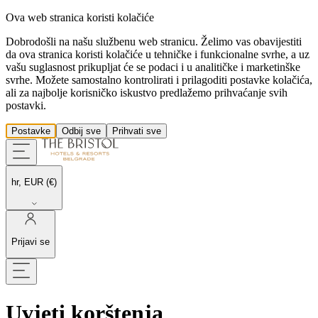
Ova web stranica koristi kolačiće
Dobrodošli na našu službenu web stranicu. Želimo vas obavijestiti
da ova stranica koristi kolačiće u tehničke i funkcionalne svrhe, a uz
vašu suglasnost prikupljat će se podaci i u analitičke i marketinške
svrhe. Možete samostalno kontrolirati i prilagoditi postavke kolačića,
ali za najbolje korisničko iskustvo predlažemo prihvaćanje svih
postavki.
Postavke
Odbij sve
Prihvati sve
hr, EUR (€)
Prijavi se
Uvjeti korštenja