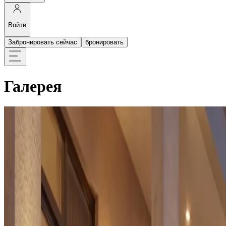
Войти
Забронировать сейчас
бронировать
Галерея
Фильтры
Все
Интерьер
Экстерьер
Кулинария
Велнесс
События