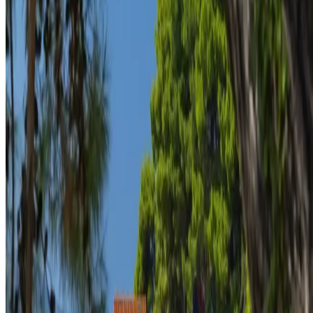
новости
Подпишитесь на нашу рассылку, чтобы первыми узнавать о
предложениях и новостях.
Электронная почта
Зарегистрироваться
Я согласен получать периодические письма с новостями и
предложениями.
Регистрируясь, вы соглашаетесь соблюдать
Политику
конфиденциальности
и
Условия использования
.