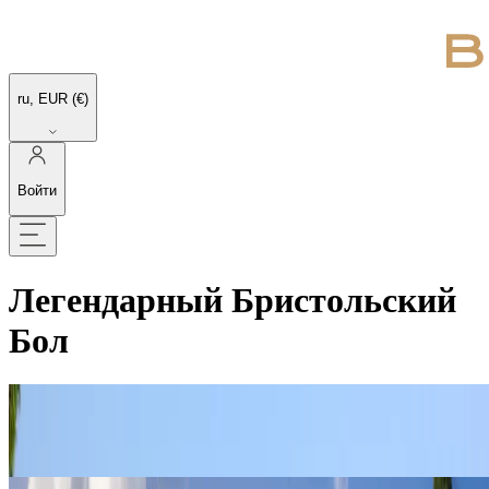
ru, EUR (€)
Войти
Легендарный Бристольский
Бол
Жемчужина Хорватской Ривьеры
Исследовать