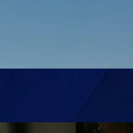
 تجمع بين الفن والموسيقى والمأكولات الشهية وتجارب المدينة الأصيلة.
ما يناسبك.
يين للمسرح، لا بدّ من زيارة مهرجان BITEF. على مدار شهر سبتمبر، استمتع بالعروض العالمية على ا
يجب ألا يفوت عشاق النبيذ مهرجان Wine Platz Fest، أمسية النبيذ في 27 سبتمبر في ساحة دورتشول بلاتز
EA بلغراد، وهو مهرجان ثقافي ذواقة شهير ضمن معرض مطاعم بلغراد المرموق، ونحن ف
قات نقاش ودروس رئيسية وجلسات طهي استعراضية. هذا المهرجان هو 
بلغراد للأمن، وهو برنامج ثري حول الأمن والدبلوماسية.
ية الأسبوع الأخيرة من شهر سبتمبر - وهو مهرجان للقهوة والشاي وا