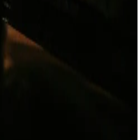
الإقامة والتجربة
الغرف والأجنحة
تناول الطعام
العافية
العروض
الفعاليات
إدارة الحجز
اكتشف المزيد
نزهة في ممر الذكريات