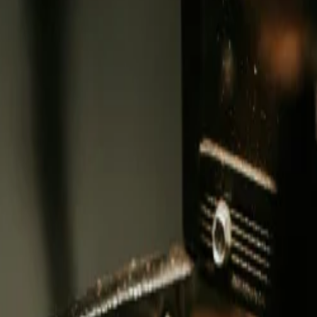
افة أو فن الطهي - تقدم لك بلغراد في سبتمبر تجارب ترضي جميع حواسك
عروض.
وط الاستخدام
.