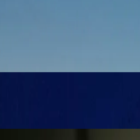
 سواء كنت من محبي المسرح، أو تستمتع بالحفلات الموسيقية، أو
تستكمل عطلة نهاية الأسبوع الأولى روح صيف بلغراد: استمتع ببرنامج موسيقي مختار بعناية، وسينما في الهواء الطلق في سوق كالينيتش، ومعارض في معرض RTS المرموق ومكتبة المدينة المرموقة، بالإضافة
لعديد من المسارح في جميع أنحاء بلغراد التي تدفع حدود المسرح وتفتح المجال للأفكار
 الساحرة. يقدم مهرجان النبيذ وفن الطهي هذا تذوقًا عالي الجودة وموسيقى حية ومفاجآت، ويندمج
خورون بأن فندق بريستول جزء منه هذا العام. في مساحة سيلوسي الحصرية،
متعة حقيقية للضيوف الذين يقدرون تجارب الطهي المبتكرة
بالنسبة للضيوف من رجال الأعمال، يوفر شهر سبتمبر أيضًا فرصًا للتواصل والتعليم في معرض بلغراد - معرض النقل (10-11 سبتمبر) ومعرض الشركاء الذي يركز على صناعة الدفاع (23-26 سبتمبر). وبالإضافة
لمشروبات العطرية مع العديد من التذوق وورش العمل التي