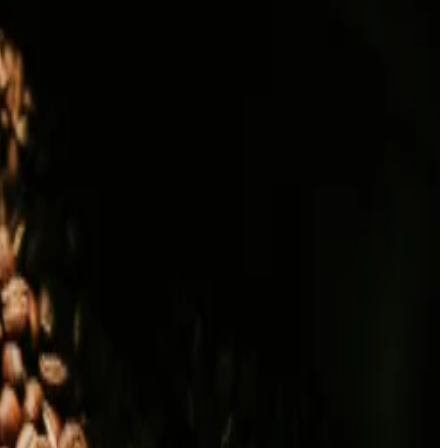
حكايات من بريستول
اكتشف بلغراد
تجار التجزئة
الصحافة
عام
معلومات عنا
الوظائف
وسائل الإعلام
المعرض
اتصل بنا