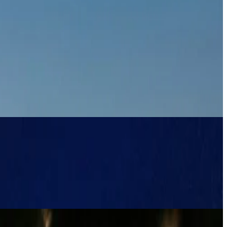
اشعر بنبض بلغراد
يجلب شهر سبتمبر في بلغراد مزيجاً نابضاً بالحياة من الفعاليات التي
تبحث عن تجارب جديدة، أو ترغب فقط في الاستمتاع، فإن بلغراد لديها 
إلى الأنشطة الرياضية مثل البولينج وصيد الأسماك.
من 12 إلى 14 سبتمبر، تقدم عطلة نهاية الأسبوع السينمائية في مركز سافا (القاعة الزرقاء) ثلاثة عروض يومية لأبرز الأفلام. يعد المكان الأنيق والمريح مثاليًا لأولئك الذين يرون الفيلم كفن وترفيه في آن واحد.
للمحبين الحقيق
والحوار الجديد.
بشكل مثالي مع مشهد النبيذ الراقي في بلغراد.
في نهاية هذا الشهر، يعود مهرجان T
سيشارك كبار الطهاة ومفتشو ميشلان والخبراء معرفتهم من خلال حل
والمتطورة.
إلى ذلك، يمكن للمهتمين بالموضوعات العالمية والإقليمية حضور منتدى 
لا تنسى مهرجان القهوة في مهرجان القهوة في أوشيتش خلال عطلة نها
ستأسرك.