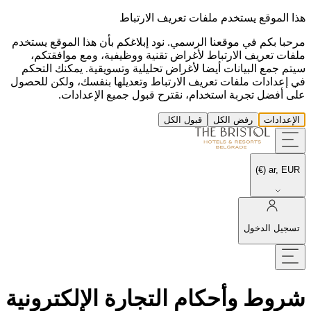
هذا الموقع يستخدم ملفات تعريف الارتباط
مرحبا بكم في موقعنا الرسمي. نود إبلاغكم بأن هذا الموقع يستخدم
ملفات تعريف الارتباط لأغراض تقنية ووظيفية، ومع موافقتكم،
سيتم جمع البيانات أيضا لأغراض تحليلية وتسويقية. يمكنك التحكم
في إعدادات ملفات تعريف الارتباط وتعديلها بنفسك، ولكن للحصول
على أفضل تجربة استخدام، نقترح قبول جميع الإعدادات.
الإعدادات
رفض الكل
قبول الكل
ar, EUR (€)
تسجيل الدخول
شروط وأحكام التجارة الإلكترونية