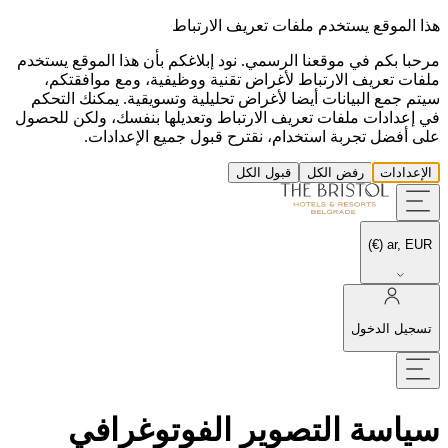
هذا الموقع يستخدم ملفات تعريف الارتباط
مرحبا بكم في موقعنا الرسمي. نود إبلاغكم بأن هذا الموقع يستخدم
ملفات تعريف الارتباط لأغراض تقنية ووظيفية، ومع موافقتكم،
سيتم جمع البيانات أيضا لأغراض تحليلية وتسويقية. يمكنك التحكم
في إعدادات ملفات تعريف الارتباط وتعديلها بنفسك، ولكن للحصول
على أفضل تجربة استخدام، نقترح قبول جميع الإعدادات.
الإعدادات
رفض الكل
قبول الكل
ar, EUR (€)
تسجيل الدخول
سياسة التصوير الفوتوغرافي