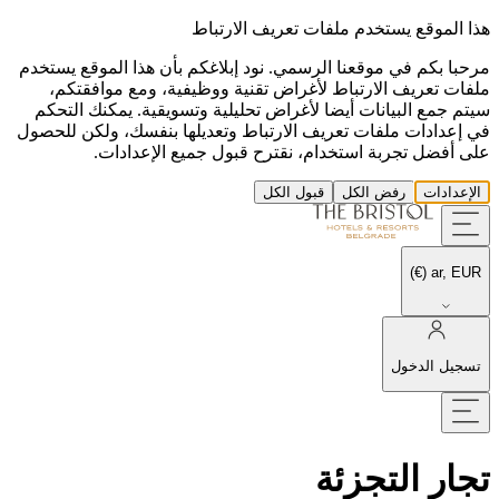
هذا الموقع يستخدم ملفات تعريف الارتباط
مرحبا بكم في موقعنا الرسمي. نود إبلاغكم بأن هذا الموقع يستخدم
ملفات تعريف الارتباط لأغراض تقنية ووظيفية، ومع موافقتكم،
سيتم جمع البيانات أيضا لأغراض تحليلية وتسويقية. يمكنك التحكم
في إعدادات ملفات تعريف الارتباط وتعديلها بنفسك، ولكن للحصول
على أفضل تجربة استخدام، نقترح قبول جميع الإعدادات.
الإعدادات
رفض الكل
قبول الكل
ar, EUR (€)
تسجيل الدخول
تجار التجزئة