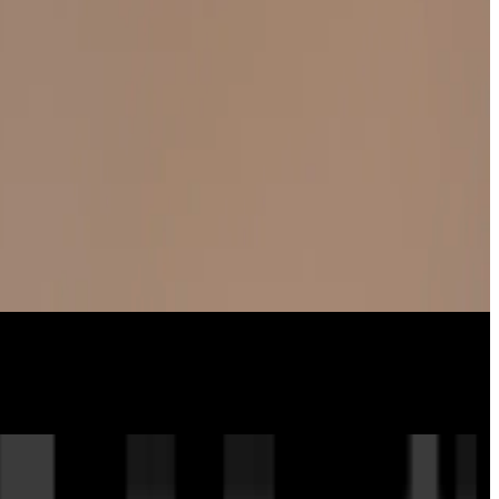
عوامل التصفية
الكل
2026
2025
أقدم
بحث
The Bristol Times
28 نوفمبر
الحياة بالوردي
29 يوليو
MeeT TRaVeL MaG
07 يونيو