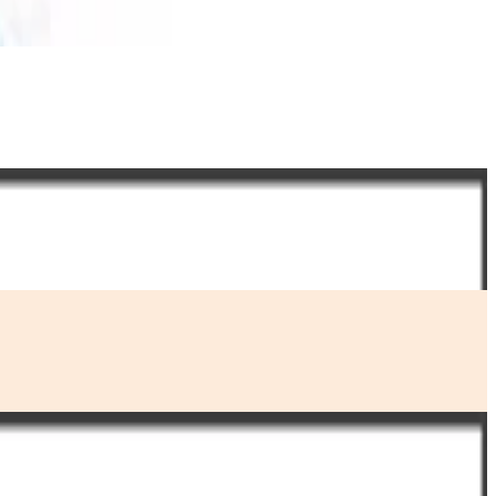
ذا تيليغراف
14 أكتوبر
رالي بوبيتش
28 سبتمبر
ورلد اوف سپلنديد
14 سبتمبر
كونغرس ماجازين
14 يوليو