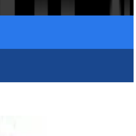
أخبار اليورو.
03 يونيو
المسافر المثقف
01 يونيو
مجلة «هوليوود ريبورتر»
18 مايو
THE CULTURED TRAVELLER
01 ديسمبر