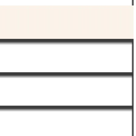
لاكشوري تريبون
01 مايو
إلّ
28 أبريل
ليبوتا & زدرافليي
09 أبريل
إيل ديكورايشن
01 أبريل