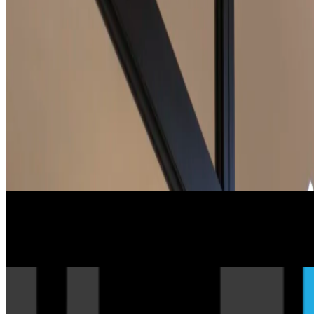
Filter
Alle
2026
2025
Älter
Suche
The Bristol Times
28 Okt.
LA VIE EN ROSE
29 Juli
MeeT TRaVeL MaG
07 Juni