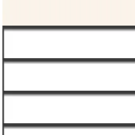
01 Mai
Elle
28 Apr.
Lepota & Zdravlje
09 Apr.
Elle Decoration
01 Apr.
Vino & Fino