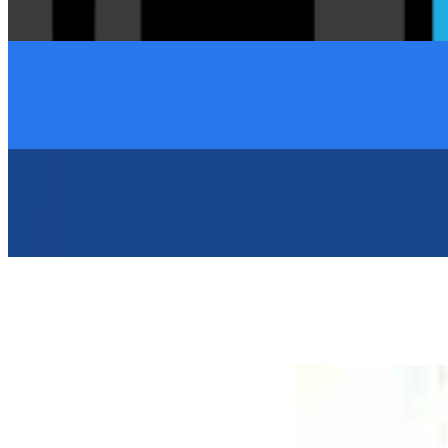
euro news.
03 Juni
THE CULTURED TRAVELLER
01 Juni
The Hollywood Reporter
18 Mai
THE CULTURED TRAVELLER
01 Dez.