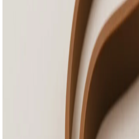
Ich stimme zu, gelegentlich E-Mails mit Neuigkeiten und Angeboten
zu erhalten.
Durch die Registrierung stimmst du zu, die
Datenschutzerklärung
und die
Nutzungsbedingungen
einzuhalten.
Übernachten & Erleben
Mehr entdecken
Allgemein
Richtlinien & Sonstiges