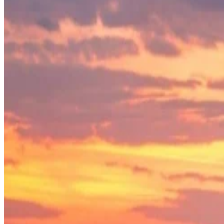
Melden Sie sich für unseren E-Mail-Newsletter an und erfahren Sie a
E-Mail
Ich stimme zu, gelegentlich E-Mails mit Neuigkeiten und Angeboten z
Durch die Registrierung stimmst du zu, die
Datenschutzerklärung
und
Übernachten & Erleben
Zimmer & Suiten
Speisen