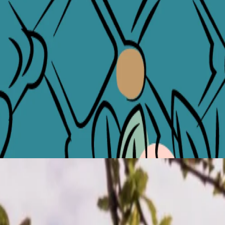
 Jugendstildetails unseres historischen Gebäudes widerspiegeln. Die
r Leben und lädt Sie ein, Belgrad von seiner schönsten Seite zu
chten, unser spezielles Unterkunftsangebot garantiert Ihnen einen
 ist ideal für gemütliche Spaziergänge am Fluss, die Entdeckung von
enz der Jahreszeit einfängt. Von zarten Bläschen und Schorlen bis hin
 gemütlichen Gartenoase im Herzen der Stadt - ergänzt.