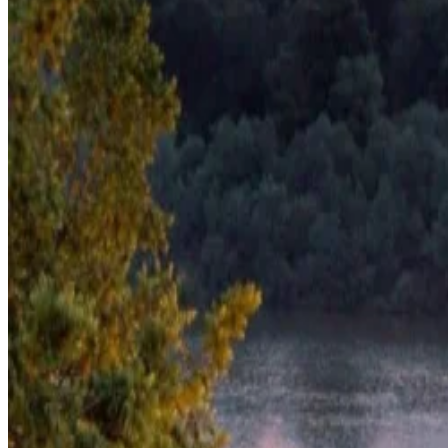
Über uns
Karriere
Medien
Galerie
Kontaktieren Sie uns
Richtlinien & Sonstiges
FAQ
Fotoshooting-Richtlinie
E-Commerce-Bedingungen
Kleiderordnung