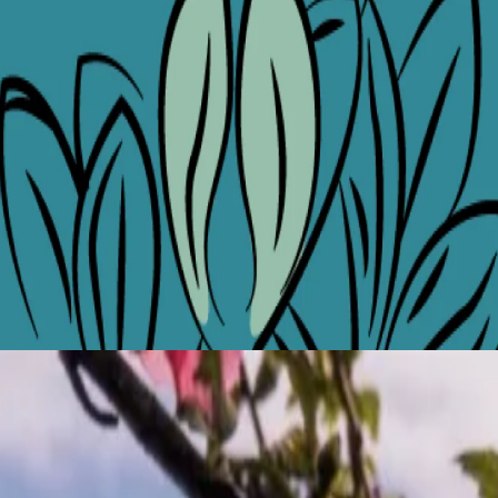
de in Bloom Angebot.
es The Bristol Belgrade, wo üppige Blumenarrangements die Eleganz der
el in zarte Rosa- und Weißtöne tauchen. Alles ist grün, frisch und volle
der als Besucher Belgrad in seiner malerischsten Umgebung erleben mö
 tauchen Sie ein in das Beste, was die Stadt zu bieten hat. Das Wetter
r Stadt.
aben mit Leidenschaft eine Cocktailkarte zusammengestellt, die die Ess
konzipiert, dass er die heitere Atmosphäre von The Courtyard - unserer