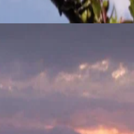
rung unserer brandneuen Speisekarte im The Dining Room. Seien Sie un
n.
loom Treatments im Spa. Gönnen Sie sich speziell entwickelte Therapien
um Übernachten - es ist ein Fest des Frühlings, eine Einladung, sich d
auf die bezauberndste Weise aufblühen.
er des Frühlings auf sich wirken.