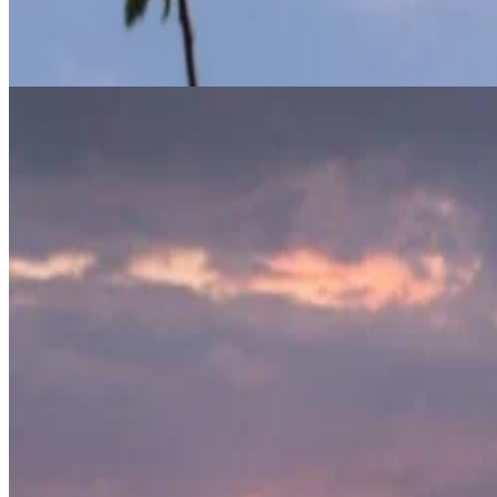
Der April bringt nicht nur blühende Blumen, sondern auch die Einfüh
erleben, die die Eleganz und Lebendigkeit des Frühlings widerspiegel
Rejuvenate in Bloom
Vollenden Sie Ihr Belgrade in Bloom Erlebnis mit unseren exklusiven B
Erneuerungsprozess der Natur.
Ihre Frühlingsgeschichte beginnt im The Bristol Belgrade
In dieser Saison ist das The Bristol Belgrade mehr als nur ein Ort z
Ihr Frühlingserlebnis mit uns und lassen Sie die blühende Jahreszeit 
Buchen Sie noch heute Ihr Belgrade in Bloom und lassen Sie den Zaub
Seien Sie der Erste, der exklusive Neuigkeiten erhält