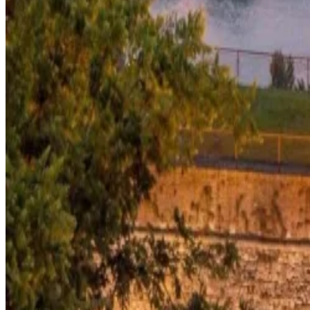
Informationen
Cookie-Einverständnis
Datenschutzrichtlinie
Allgemeine Geschäftsbedingungen
Urheberrecht © 2026, The Bristol Hotels & Resorts
Buchen Sie Ihren Aufenthalt