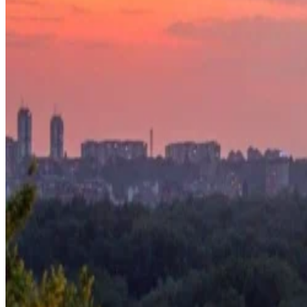
Wellness
Angebote
Veranstaltungen
Buchung verwalten
Mehr entdecken
Ein Spaziergang durch die Erinnerungen
Geschichten aus dem Bristol
Belgrad erkunden
Einzelhändler
Presse
Allgemein