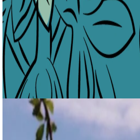
lebendige Verwandlung zu feiern als mit unserem exklusiven Belgra
Ein blumiger Willkommensgruß
Schreiten Sie mit uns in den Frühling, angefangen bei der Fassade d
Stadt selbst steht in voller Blüte, mit Sakura-Bäumen, die unser Viert
entdecken.
Aufenthalt und Erkundung
Ob Sie als Einheimischer nach einem saisonalen Rückzugsort suchen o
perfekten Frühlingsausflug. Genießen Sie einen Aufenthalt bei uns und
Kunsthandwerksläden und die Entdeckung der versteckten Juwelen de
Nippen, schmecken und feiern
Der Frühling verlangt nach leichten, erfrischenden Aromen, und wir h
zu Kräuteraufgüssen und blumigen Garnierungen ist jeder Schluck so 
Eine neue kulinarische Reise