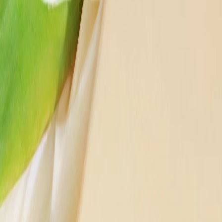
leganz und Komfort zu begrüßen. Das Angebot "Belgrade in Bloom"
lings einfängt
n Sie ein in die lebendige Frühlingsatmosphäre der Stadt. Wenn die
ten Traditionen der Stadt, einen Moment, in dem die ganze Stadt auf
Gästen, den
Luxus des The Bristol Belgrade
mit der natürlichen