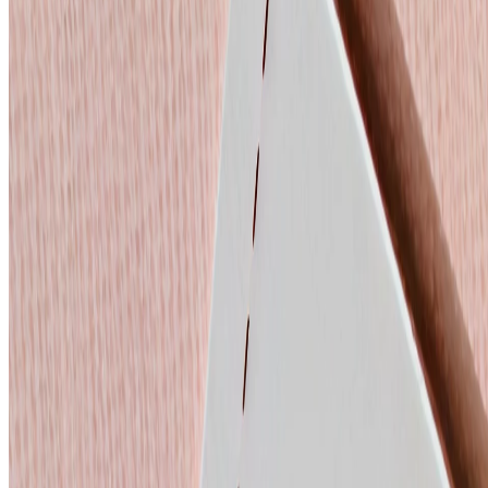
Seien Sie der Erste, der exklusive Neuigkeiten erhält
Melden Sie sich für unseren E-Mail-Newsletter an und erfahren Sie a
E-Mail
Ich stimme zu, gelegentlich E-Mails mit Neuigkeiten und Angeboten z
Durch die Registrierung stimmst du zu, die
Datenschutzerklärung
und
Übernachten & Erleben