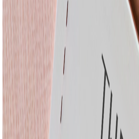
Zimmer & Suiten
Speisen
Wellness
Angebote
Veranstaltungen
Buchung verwalten
Mehr entdecken
Ein Spaziergang durch die Erinnerungen
Geschichten aus dem Bristol
Belgrad erkunden
Einzelhändler