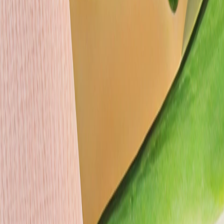
Neubeginns, und The Bristol Belgrade lädt seine Gäste ein, ihn mit E
 erleben und sich gleichzeitig Luxus und Entspannung gönnen möchten.
ort
den Tag
blühenden Blumen in Ihrem Zimmer
der Jahreszeit inspirierten Cocktail
charakteristische Bloom Massage, die die Frische und Vitalität des Früh
 Moment Ihres Aufenthalts
alemegdan-Park, bewundern Sie die Aussicht auf die Flüsse und tauche
äume die Straßen mit ihrem zarten Duft und schaffen eine der beliebtes
cht unter der Woche oder einen besonderen Anlass - es ermöglicht den 
mbinieren.