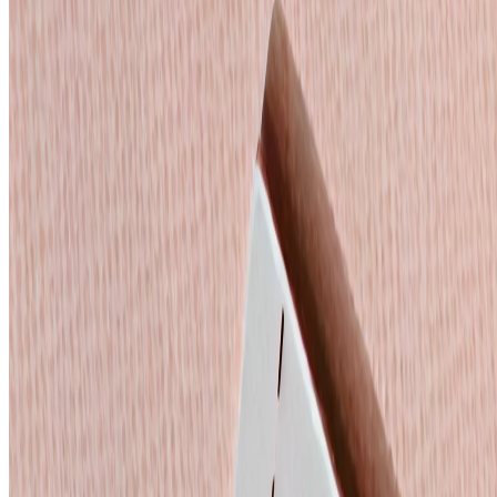
Der Frühling ist die Jahreszeit der Erneuerung, der Farben und des 
richtet sich an Reisende, die die Stadt von ihrer lebendigsten Seite
Ihr exklusiver Frühlingsausflug beinhaltet:
Luxusunterkunft
: Wohnen Sie in zeitloser Eleganz und Komf
Frühstück
: Frische, lokal inspirierte Aromen für den Start in 
Spezielle Zimmereinrichtung
: Ein Hauch von Frühling mit 
Gratis-Cocktail der Saison
: Erfrischen Sie sich mit einem von 
Bloom Spa Experience
: Genießen Sie 20 % Rabatt auf unsere 
Spätes Auschecken nach Verfügbarkeit
: Genießen Sie jeden
Erleben Sie
Belgrad in Blüte
: Schlendern Sie durch den blühenden K
Saison ihren Höhepunkt erreicht, erfüllen Belgrads ikonische Lindenb
einmal zu blühen scheint.
Dieses Paket ist perfekt für ein entspannendes Wochenende, eine Flu
Schönheit und dem lebendigen Rhythmus Belgrads im Frühling zu ko
Buchen Sie noch heute Ihren Frühlingsausflug!
Gültig für Aufenthalte vom
März 21 - Juni 20, 2026
Entdecken Sie das Belgrade in Bloom Angebot