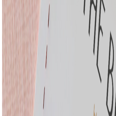
Presse
Allgemein
Über uns
Karriere
Medien
Galerie
Kontaktieren Sie uns
Richtlinien & Sonstiges
FAQ