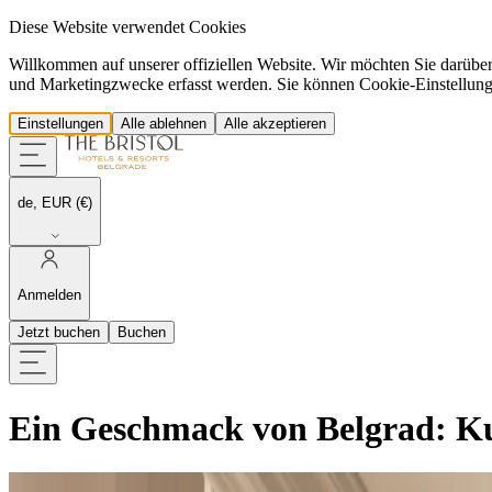
Diese Website verwendet Cookies
Willkommen auf unserer offiziellen Website. Wir möchten Sie darübe
und Marketingzwecke erfasst werden. Sie können Cookie-Einstellungen 
Einstellungen
Alle ablehnen
Alle akzeptieren
de, EUR (€)
Anmelden
Jetzt buchen
Buchen
Ein Geschmack von Belgrad: Kul
Entdecken Sie den Reichtum der serbischen Küche im Herzen Be