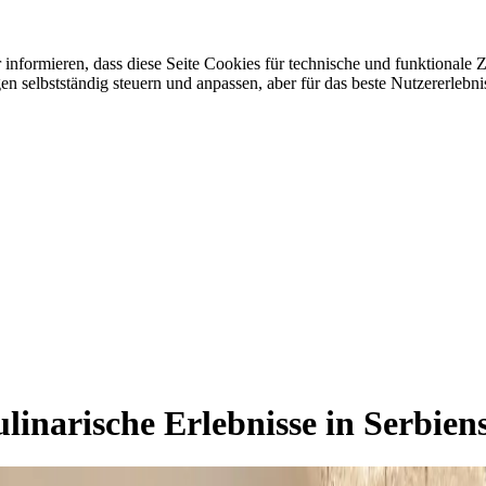
r informieren, dass diese Seite Cookies für technische und funktional
selbstständig steuern und anpassen, aber für das beste Nutzererlebnis
inarische Erlebnisse in Serbien
lgrads