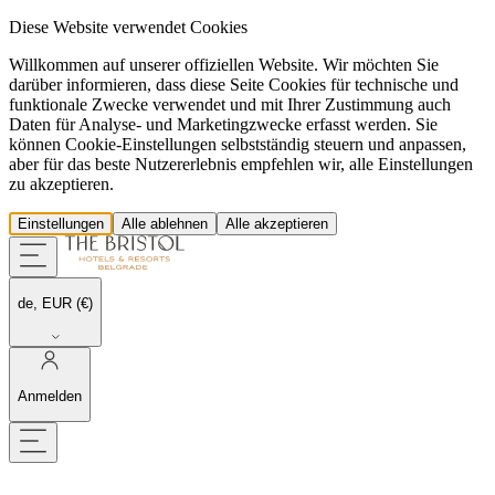
Diese Website verwendet Cookies
Willkommen auf unserer offiziellen Website. Wir möchten Sie
darüber informieren, dass diese Seite Cookies für technische und
funktionale Zwecke verwendet und mit Ihrer Zustimmung auch
Daten für Analyse- und Marketingzwecke erfasst werden. Sie
können Cookie-Einstellungen selbstständig steuern und anpassen,
aber für das beste Nutzererlebnis empfehlen wir, alle Einstellungen
zu akzeptieren.
Einstellungen
Alle ablehnen
Alle akzeptieren
de, EUR (€)
Anmelden