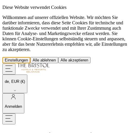
Diese Website verwendet Cookies
Willkommen auf unserer offiziellen Website. Wir möchten Sie
darüber informieren, dass diese Seite Cookies für technische und
funktionale Zwecke verwendet und mit Ihrer Zustimmung auch
Daten für Analyse- und Marketingzwecke erfasst werden. Sie
können Cookie-Einstellungen selbstständig steuern und anpassen,
aber für das beste Nutzererlebnis empfehlen wir, alle Einstellungen
zu akzeptieren.
Einstellungen
Alle ablehnen
Alle akzeptieren
de, EUR (€)
Anmelden