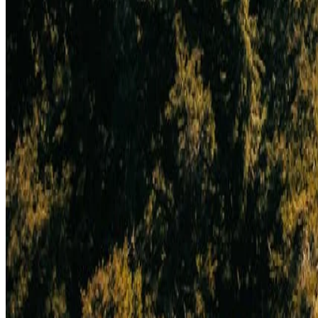
Galerie
Kontaktieren Sie uns
Richtlinien & Sonstiges
FAQ
Fotoshooting-Richtlinie
E-Commerce-Bedingungen
Kleiderordnung
Informationen