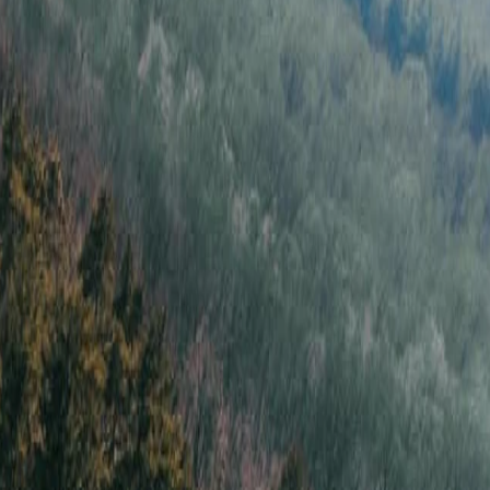
rlebnisse, die sowohl die Essenz der Tradition als auch der Moderne
 Die ehemaligen Getreidesilos sind heute mit eindrucksvollen
Kultur erkunden, lokale Künstler treffen und sogar selbst Street-
 die Atmosphäre auf sich wirken lassen. Es ist der perfekte Ort für
 ikonischen
Gardoš Turm
. Ein geführter Spaziergang durch dieses
itze des Hügels. Unterwegs kann man lokalen Legenden lauschen,
, die Kultur mit einem Hauch von Romantik suchen. Es ist eine
te Ihr ideales Zimmer.