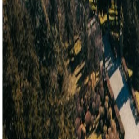
Entdeckung der charmanten Ecken von Zemun und dem Genießen der Natu
einfangen.
URBAN ART IMMERSION AT SILOSI BELGRADE
Silosi Belgrade
ist einer der einzigartigsten kreativen Räume der Sta
Wandmalereien bedeckt und beherbergen Ausstellungen, Performances 
Art-Techniken ausprobieren. In entspannter Atmosphäre und mit Blick 
alle, die ausgefallene, alternative Erlebnisse lieben.
Vergessen Sie nicht, unser aktuelles Angebot für besondere Rabatte au
Versteckte Ecken von Zemun: Stockwerke, Treppen un
Treten Sie ein in eine andere Welt auf der anderen Seite des
Flusses 
historische Viertel offenbart vielschichtigen österreichisch-ungari
Künstlerateliers besuchen und in aller Ruhe einen Drink an der Dona
Flucht, die sich sowohl zeitlos als auch erfrischend lokal anfühlt.
Wer die Stadt am besten erkunden möchte, kann sich in aller Ruhe en