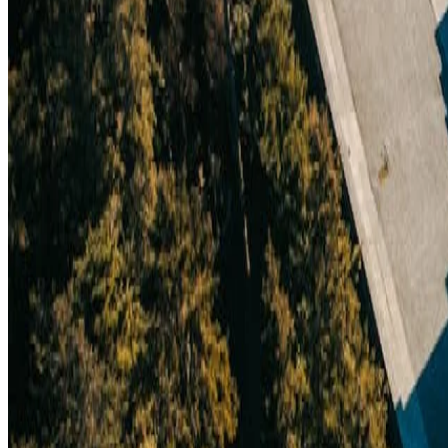
Ich stimme zu, gelegentlich E-Mails mit Neuigkeiten und Angeboten z
Durch die Registrierung stimmst du zu, die
Datenschutzerklärung
und
Übernachten & Erleben
Zimmer & Suiten
Speisen
Wellness
Angebote
Veranstaltungen
Buchung verwalten