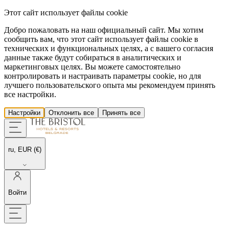
Этот сайт использует файлы cookie
Добро пожаловать на наш официальный сайт. Мы хотим
сообщить вам, что этот сайт использует файлы cookie в
технических и функциональных целях, а с вашего согласия
данные также будут собираться в аналитических и
маркетинговых целях. Вы можете самостоятельно
контролировать и настраивать параметры cookie, но для
лучшего пользовательского опыта мы рекомендуем принять
все настройки.
Настройки
Отклонить все
Принять все
ru, EUR (€)
Войти