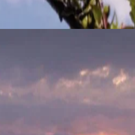
 нашего совершенно нового меню в The Dining Room. Станьте од
цедурами в спа-центре Bloom Treatments. Побалуйте себя специ
 самой природы.
есто для проживания, это праздник весны, приглашение побаловат
крыться самым очаровательным образом.
годня и позвольте волшебству весны.
и