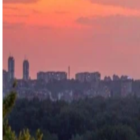
Велнесс
Предложения
События
Управлять бронированием
Узнать больше
Прогулка по аллее памяти
Истории из Бристоля
Исследуйте Белград
Ритейлеры
Пресса