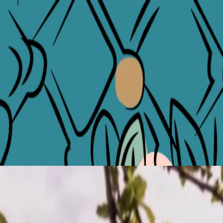
а, пробуждается и Белград, и нет лучшего способа
егантность деталей нашего исторического здания в стиле
свежее и наполнено новой жизнью - приглашаем вас исследовать
писном окружении, - наше специальное предложение по
. Погода идеально подходит для неспешных прогулок у реки,
 нежных пузырьков и спритцев до травяных настоев и
 внутренним садом в самом центре города.