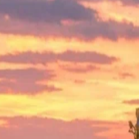
дложениях и новостях.
дложениями.
циальности
и
Условия использования
.