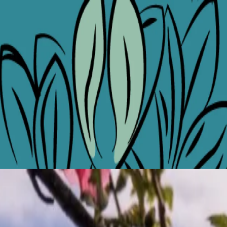
ade принимает сезон обновления и красоты. Пробуждается природ
 предложение "Белград в цвету".
Bristol Belgrade, где пышные цветочные композиции повторяют эл
аш район в нежные розовые и белые цвета. Все вокруг зеленое, 
анище, или гость, желающий увидеть Белград в его самом живо
итесь у нас и окунитесь в лучшее, что может предложить город
жемчужинами города.
составили коктейльную карту, которая отражает суть сезона. От
безмятежную атмосферу The Courtyard - нашего уютного оазиса с