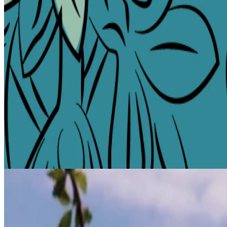
Первый день весны наступил, и вместе с ним The Bristol Belgr
отпраздновать это яркое преображение, чем наше эксклюзивное
Цветочное приветствие
Вступите в весну вместе с нами, начиная с самого фасада The 
модерн. Сам город расцветает, а деревья сакуры окрашивают н
Белград в его самом очаровательном виде.
Остановитесь и исследуйте
Кто бы вы ни были - местный житель, ищущий сезонное прист
размещению обеспечит вам идеальный весенний отдых. Останов
открытия ремесленных магазинов и знакомства со скрытыми 
Sip, Savor, and Celebrate
Весна требует легких, освежающих вкусов, и мы с увлечением 
цветочных гарниров - каждый глоток создан, чтобы дополнить 