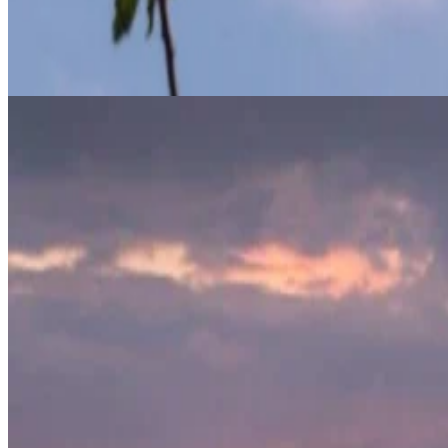
Новое кулинарное путешествие
Апрель принесет не только распустившиеся цветы, но и запуск
созданные с учетом элегантности и яркого настроения весны.
Омоложение в цвету
Завершите свой отдых в Belgrade in Bloom эксклюзивными про
восстанавливают силы, вдохновленные процессом обновления
Ваша весенняя история начинается в The Bristol Belgrade
В этом сезоне The Bristol Belgrade - это больше, чем просто м
впечатления вместе с нами и позвольте цветущему сезону рас
Закажите свой побег из Белграда в цветущем состоянии уже се
Будьте первыми, кто узнает эксклюзивные новост