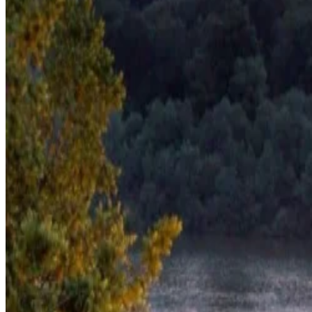
Общее
О нас
Карьера
Медиа
Галерея
Свяжитесь с нами
Политики и другое
Часто задаваемые вопросы
Политика фотосессий
Условия электронной коммерции