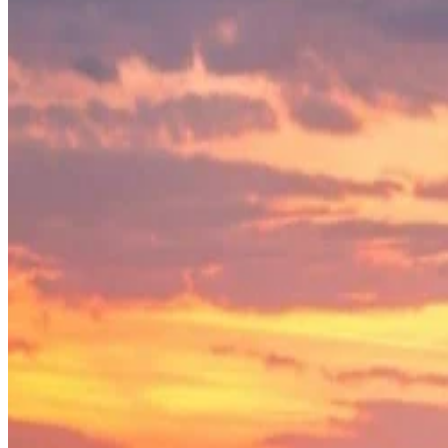
Подпишитесь на нашу рассылку, чтобы первыми узнавать о пре
Электронная почта
Я согласен получать периодические письма с новостями и пре
Регистрируясь, вы соглашаетесь соблюдать
Политику конфиден
Проживание и впечатления
Номера и люксы
Поесть