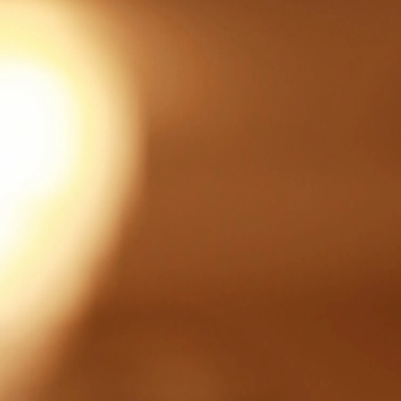
дложениях и новостях.
дложениями.
циальности
и
Условия использования
.