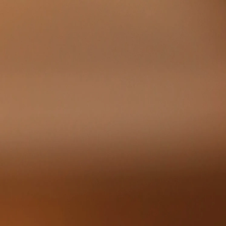
 вдохновленном эпохой, когда любовь была кинематографичной и
ти в зрелищах. Вечная любовь" воспевает именно такую
, отношениям, сформированным искусством, преданностью и
уважении и творческом равенстве, а Елена Жигон воплотила в
торые они играли. Средиземноморская теплота и гламур Сильвы
родолжительном и глубоко прочувствованном.
омантический опыт для пар, которые считают, что любовь
т опыт сочетает в себе элегантность, уединение и ощущение
ед, и атмосфере, располагающей к близости, романтика здесь
льше негде быть.