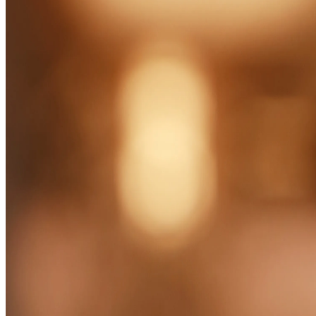
Велнесс
Предложения
События
Управлять бронированием
Узнать больше
Прогулка по аллее памяти
Истории из Бристоля
Исследуйте Белград
Ритейлеры
Пресса