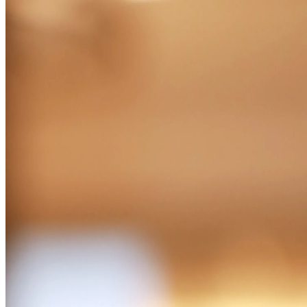
Некоторые места не только становятся свидетелями вечных исто
элегантной, романтика вплетена в исторические интерьеры и м
романтику, которая не увядает со временем, а становится глубж
По всему отелю тонкие отсылки отдают дань уважения леген
свободой. Партнерство Милены Дравич и Драгана Николича ст
себе достоинство и эмоциональную силу, представляя женщин,
Косцины напоминают нам, что у любви может быть много акцен
<Руководствуясь этими вечными связями, отель The Bristol Be
заслуживает большего, чем одно мгновение. Созданный для юб
праздника в рамках отличительной атмосферы отеля. Благодаря
никогда не инсценируется, она просто случается, в тихих корид
Откройте для себя пакет "Вечная любовь":
https://the-bristol.com/offer/eternal-love-package
Потому что некоторые виды любви не просто помнятся - они в
.
Будьте первыми, кто узнает эксклюзивные новост