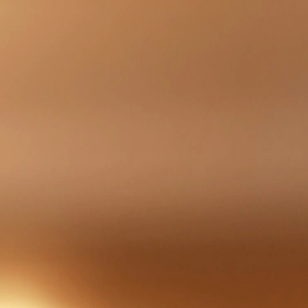
рий любви, но и тихо хранят их. В отеле The Bristol Belgrade,
оменты, которые разворачиваются естественно, без необходимос
е и значимее с годами.
дарным личностям и любовным историям, ознаменовавшим эпоху
ало символом современной романтики, основанной на взаимном 
 чьи истории любви были столь же многогранны, как и роли, ко
тов, но она всегда говорит на одном и том же языке - тихом, п
lgrade создал пакет "Вечная любовь" - тщательно продуманный р
илеев, интимных побегов или просто празднования единения, это
 продуманным деталям, пространству, созданному для долгих бес
орах, ужинах, которые длятся до поздней ночи, и утрах, когда бо
ечны.
и