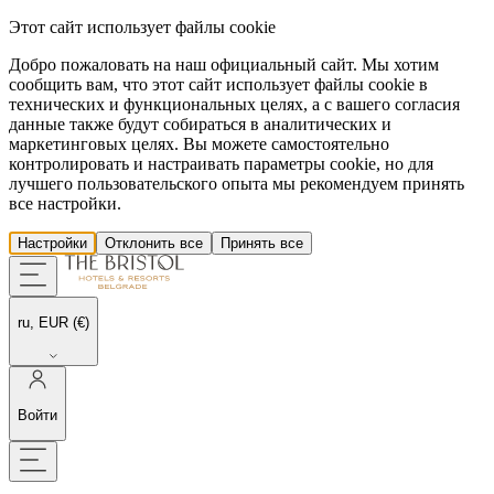
Этот сайт использует файлы cookie
Добро пожаловать на наш официальный сайт. Мы хотим
сообщить вам, что этот сайт использует файлы cookie в
технических и функциональных целях, а с вашего согласия
данные также будут собираться в аналитических и
маркетинговых целях. Вы можете самостоятельно
контролировать и настраивать параметры cookie, но для
лучшего пользовательского опыта мы рекомендуем принять
все настройки.
Настройки
Отклонить все
Принять все
ru, EUR (€)
Войти