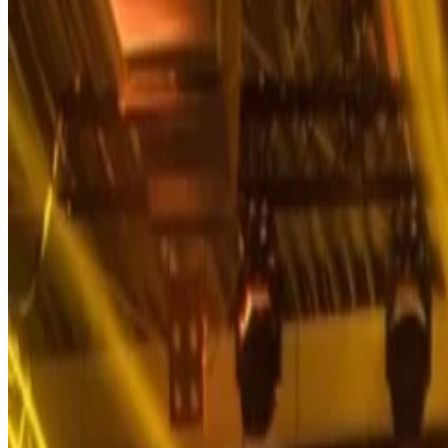
БИЛЛИ ИДОЛ - ЛЕГЕНДА РОКА ЖИВЕТ В КАЛЕМЕГД
Не пропустите концерт иконы рока Билли Айдола в Белграде 
бунтарской энергией, Билли Айдол воплотит в жизнь свои вечны
ролл. Это редкий шанс увидеть одного из самых харизматичных
Ознакомьтесь с нашим текущим предложением и забронируйте пр
сочетания классического комфорта и современного стиля.
БЕЛГРАДСКИЙ РЕЧНОЙ ФЕСТ - обязательный для посещен
В июне этого года в Белграде пройдет долгожданный фестивал
красивого пейзажа реки Савы на этом мероприятии выступят зв
Благодаря концертному залу под открытым небом и невероятны
событие, где яркие звуки музыки мирового класса наполнят воз
Ознакомьтесь с нашим текущим предложением и забронируйте про
Будьте первыми, кто узнает эксклюзивные новост