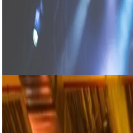
7 июня 2025 | OpenAir Corner - Luka Beograd
.
RÓISÍN MURPHY LIVE IN BELGRADE - AN ELECTRONI
Сегодня, 7 июня, переживите незабываемую ночь музыки с ик
Руизин Мерфи в OpenAir Corner - Luka Beograd. Известная с
попа на белградский берег реки. Поклонники могут ожидать з
смены костюмов и электризующую живую энергию. Благодаря е
художественный музыкальный опыт.
Ознакомьтесь с нашим текущим предложением и забронируйте п
ходьбы от концертной площадки.
8 июля 2025 | Крепость Калемегдан - Доньи Град
.
MORRISSEY AT KALEMEGDAN - AN EVENING WITH A 
8 июля легенда музыки Моррисси выйдет на сцену крепости Ка
Будучи одним из самых влиятельных артистов своего поколе
поэтическое повествование. Этот концерт, проходящий на фон
Ознакомьтесь с нашим текущим предложением и забронируйте 