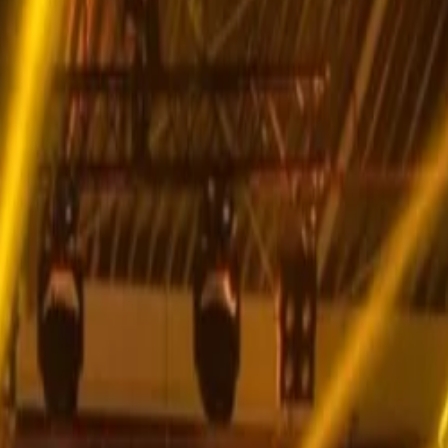
 Известный своими зажигательными выступлениями и
е под открытым небом, которая объединяет историю и рок-н-
ст Белграда.
 нескольких минутах ходьбы от Калемегдана, для идеального
ной в самом сердце Белградской набережной. На фоне
едлагая идеальное сочетание истории и современности.
ультурную жизнь города. Не пропустите это незабываемое
для легкого доступа к фестивалю Belgrade River Fest.