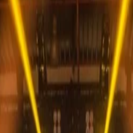
дложениях и новостях.
дложениями.
циальности
и
Условия использования
.