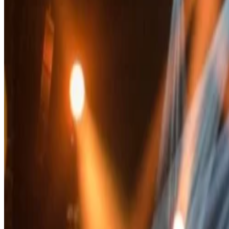
О нас
Карьера
Медиа
Галерея
Свяжитесь с нами
Политики и другое
Часто задаваемые вопросы
Политика фотосессий
Условия электронной коммерции
Дресс-код