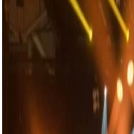
Велнесс
Предложения
События
Управлять бронированием
Узнать больше
Прогулка по аллее памяти
Истории из Бристоля
Исследуйте Белград
Ритейлеры
Пресса
Общее