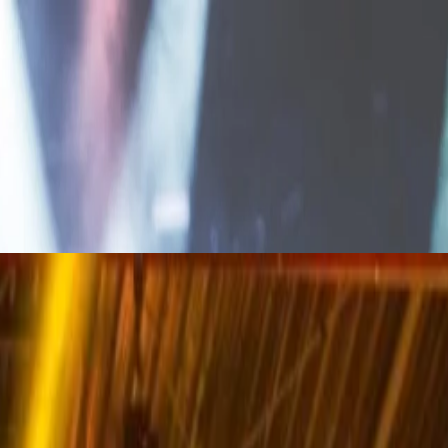
Ройсин принесет свою фирменную смесь электронного и инди-
wered" и "Sing It Back", а также ослепительную демонстрацию
енное в своем роде выступление обещает захватывающий,
ильным и комфортным отдыхом всего в нескольких минутах
дкую возможность услышать его легендарный голос вживую.
ами и фирменным стилем, сочетающим альтернативный рок и
ьным и атмосферным.