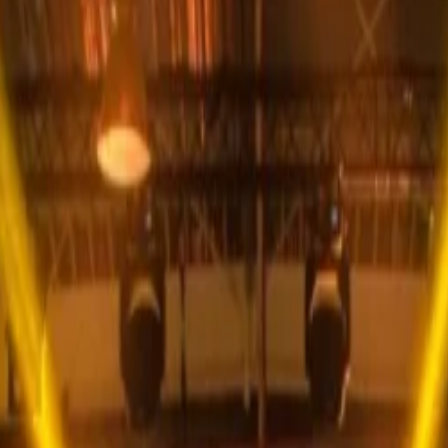
АНЕ
9 июля в захватывающем дух Дони Граде крепости Калемегдан.
е хиты, такие как "Rebel Yell" и "White Wedding", в обстановк
 исполнителей рока под звездами в одном из самых знаковых ме
оживание в отеле The Bristol Belgrade, расположенном всего в
ия музыкальный праздник на реке Сава
ь "Белград Ривер Фест" на потрясающей Кула Плаза, расположен
езды мирового класса, такие как Джон Ледженд и Лус Казал, пр
м постановкам фестиваль обещает привнести новую энергию в к
дух 9-10 июня 2025 года.
живание в отеле The Bristol Belgrade, идеально расположенном 
и