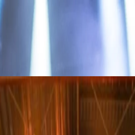
C POP ICON UNDER THE STARS
оной ирландской музыки.
воим авангардным стилем и мощным сценическим присутствием, 
ахватывающего шоу, включающего такие вечные хиты, как "Overpo
е десятилетиям влияния на мировую поп-культуру, это единств
роживание в отеле The Bristol Belgrade, чтобы насладиться ст
LEGEND
лемегдан - Дони Град, предоставив поклонникам в Белграде ре
ния, Моррисси продолжает очаровывать проникновенными текст
е исторического Калемегдана, обещает быть глубоко эмоционал
столик уже сегодня.