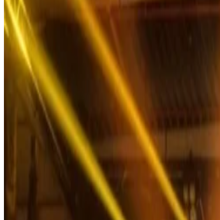
Подпишитесь на нашу рассылку, чтобы первыми узнавать о пре
Электронная почта
Я согласен получать периодические письма с новостями и пре
Регистрируясь, вы соглашаетесь соблюдать
Политику конфиден
Проживание и впечатления
Номера и люксы
Поесть