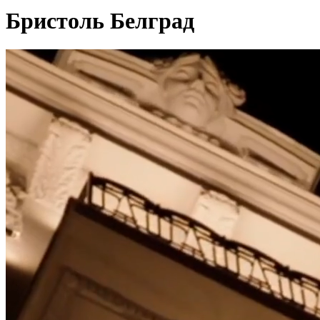
Бристоль Белград