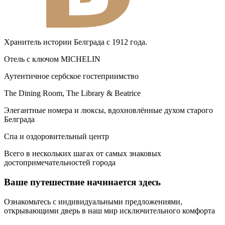
Хранитель истории Белграда с 1912 года.
Отель с ключом MICHELIN
Аутентичное сербское гостеприимство
The Dining Room, The Library & Beatrice
Элегантные номера и люксы, вдохновлённые духом старого
Белграда
Спа и оздоровительный центр
Всего в нескольких шагах от самых знаковых
достопримечательностей города
Ваше путешествие начинается здесь
Ознакомьтесь с индивидуальными предложениями,
открывающими дверь в наш мир исключительного комфорта