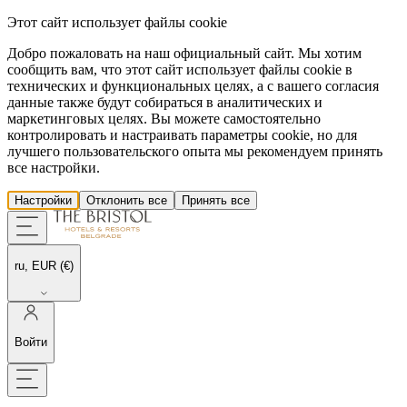
Этот сайт использует файлы cookie
Добро пожаловать на наш официальный сайт. Мы хотим
сообщить вам, что этот сайт использует файлы cookie в
технических и функциональных целях, а с вашего согласия
данные также будут собираться в аналитических и
маркетинговых целях. Вы можете самостоятельно
контролировать и настраивать параметры cookie, но для
лучшего пользовательского опыта мы рекомендуем принять
все настройки.
Настройки
Отклонить все
Принять все
ru, EUR (€)
Войти