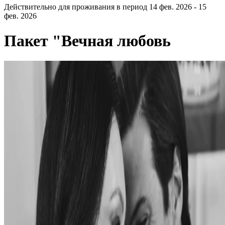
Действительно для проживания в период 14 фев. 2026 - 15
фев. 2026
Пакет "Вечная любовь
Предложение действует весь февраль
Празднуйте День святого Валентина и День
святого Трифона с элегантностью вне времени
.
<Побалуйте себя романтическим путешествием, созданным
для празднования любви, изысканного вина и незабываемых
моментов в самом сердце Белграда.
Пакет включает:
Роскошное размещение с романтической обстановкой в
номере
Завтрак для гурманов - насладитесь неторопливым