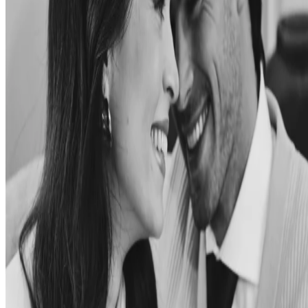
утром с богатым и тщательно подобранным завтраком
Специальный приветственный сюрприз, включающий:
Бутылка игристого вина
Красивый букет свежих цветов
Десерт на тему Святого Валентина
.
Бесплатное посещение спа-салона для максимального
расслабления
30% скидка на массаж для пар при свечах
Поздний выезд до 14:00, позволяющий спокойно и
неторопливо уехать (при наличии свободных мест)
Будьте первыми, кто узнает эксклюзивные
новости
Подпишитесь на нашу рассылку, чтобы первыми узнавать о
предложениях и новостях.