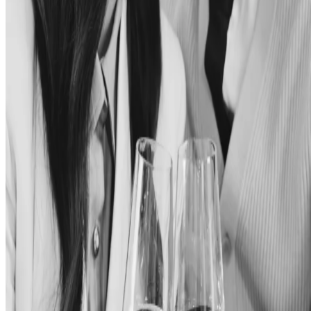
Электронная почта
Зарегистрироваться
Я согласен получать периодические письма с новостями и
предложениями.
Регистрируясь, вы соглашаетесь соблюдать
Политику
конфиденциальности
и
Условия использования
.
Проживание и впечатления