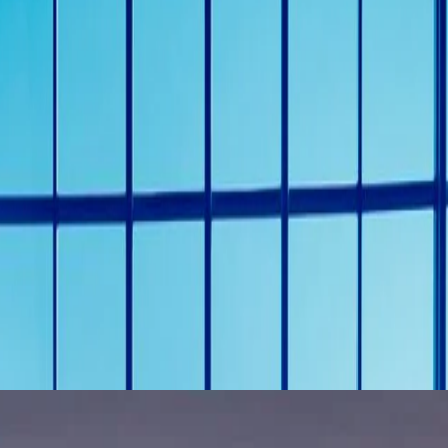
قات نقاش يديرها خبراء، وعروض حية، مما يتيح للزوار فرصة التفاعل 
ر الرياضة والموسيقى في تشكيل المجتمعات، فإن معرض إكسبو 2027 بلغراد يعد بتقديم 
ُعد فندق بريستول بلغراد خيارًا مثاليًا لإقامة زوار معرض إكسبو 2027. فهو يجمع بين وسائل الراحة الحديثة،
و الترفيه.
قيق أقصى استفادة من زيارتك لهذا الحدث الرائد.
أو
reservations@thebristolbelgrade.com
.