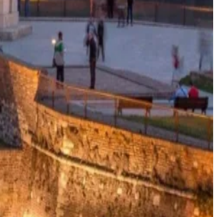
شروط وأحكام التجارة الإلكترونية
قواعد اللباس
معلومات
الموافقة على ملفات تعريف الارتباط
سياسة الخصوصية
الشروط والأحكام
حقوق النشر © 2026، فنادق ومنتجعات بريستول