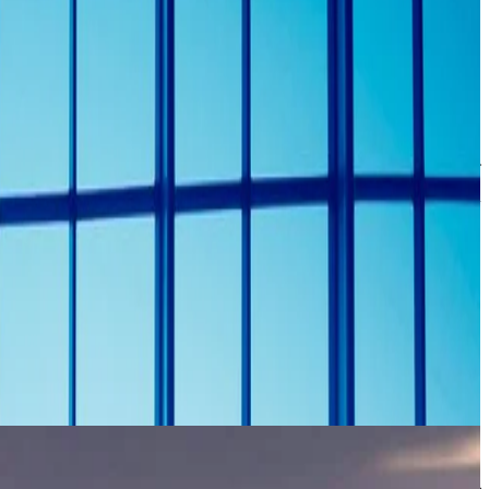
من المقرر أن يكون معرض إكسبو 2027 بلغراد حدثاً بارزاً، حيث يجمع القادة العالميين والمبتكرين والمفكرين لاستكشاف حلول متطورة للحياة الحضرية المستدامة.
سيضم هذا التجمع العالمي مجموعة متنوعة من المعارض التفاعلية، وحل
التكنولوجي. سواء كنت مهتمًا باستكشاف مستقبل المدن، أو الحياة المستدامة، أو دو
توصية السكن:
ي
سهولة الوصول إلى موقع المعرض، ما يضمن تجربة سلسة سواءً للعمل أ
اطلع على عروضنا الحالية واحجز إقامتك في فندق بريستول بلغراد لتح
يتوفر فريقنا المتخصص لترتيبات خاصة وحجوزات مباشرة عبر
+381 11 7888 700
تحقق من التوفر