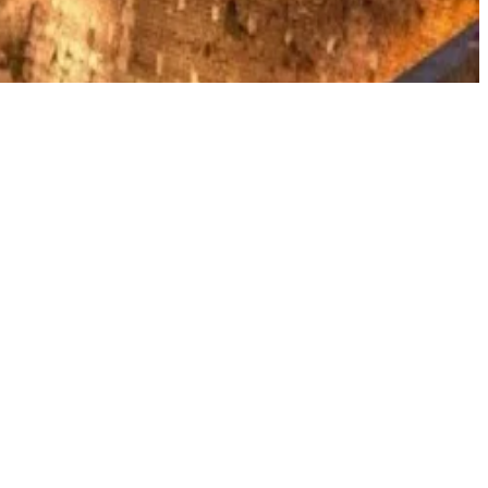
احجز إقامتك