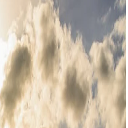
للحصول على تجربة ثقافية كاملة، احجز إقامتك في فندق بريستول بلغر
استمتع بإقامتك في فندق SALAŠ 137 الساحر: ملاذ هادئ بالقرب من بلجراد
يدعوك منتجع Salaš 137، الذي يقع على بُعد ساعة 
مع الراحة العصرية. انغمس في الطبيعة من خلال أنشطة مثل ركوب الخيل 
الهادئ والهواء النقي والمناظر الخلابة أفضل ملاذ من الحياة اليومية. سواء كنت تستكشف البس
للاسترخاء بعد يوم من الاستمتاع بالطبيعة، احجز إقامتك في فندق بر
كن أول من يحصل على الأخبار الحصرية
اشترك في نشرتنا البريدية لتكون أول من يعرف العروض والتحديثات.
البريد الإلكتروني