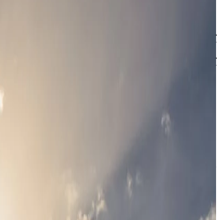
المحلي أو تكتشف القرى التقليدية أو تنغمس في الفن الحديث، تقدم ص
يُعد مصنع النبيذ في ŠAPAT WINERY (نوفي سلانكامين)
يُعد مصنع النبيذ في Šapat كنزاً مدسو
محلي استثنائي. يُقدّم المطعم الراقي مجموعة متنوعة من الأ
النبيذ أو التنزه في مزرعة الكروم أو الاسترخاء على التراس. يُعد Šapat ملاذاً مثالياً لعشاق النبيذ وأي شخص يبحث عن ملاذ هادئ بعيداً عن
وملصقاته الفنية، ويمزج بين الطبيعة والتصميم والنكهة بطر
الباحثين عن الأصالة والأجواء المريحة.
قبل قضاء يوم من الاستمتاع بالبيرة المصنوعة يدوياً، احجز
هروب الفن والفن المعماري في متحف ماكورا (نوفي بانوفتشي)
والحديثة والمعاصرة. يقع المتحف في مبنى بسيط تحيط به الحدائق ذات ال
معارض مؤقتة وعروضاً وبرامج ثقافية. يفتح المتحف أبوابه حصرياً في 