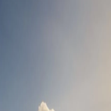
ظت هذه الضيعة على سحرها الأصيل لسنوات، حيث تعرض تقاليد هذه المنطقة
الأطباق المحلية الشهية مع النبيذ المصنوع منزلياً. يوفر لك الجو
اشترك