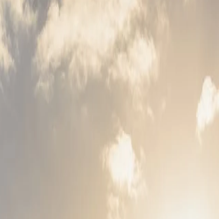
ربيا مجموعة متنوعة من الأنشطة وسط المناظر الطبيعية والثقافية الج
ساً بالقرب من نوفي سلانكامين، على بعد ساعة واحدة فقط بالسيارة من 
طباق المُعدّة من المكوّنات الموسمية التي تُكمّلها أنواع 
 صخب المدينة.
يقة فريدة من نوعها. وبالإضافة إلى تصميمه الداخلي الأنيق
 إقامتك في فندق بريستول بلغراد للاسترخاء في أجواء هادئة
مناظر الطبيعية الخلابة، ويوفر للزوار مكاناً هادئاً للتنزه على ضفاف
عطلات نهاية الأسبوع، وهو مكان مثالي لمحبي الفن والعمارة الذين يبح