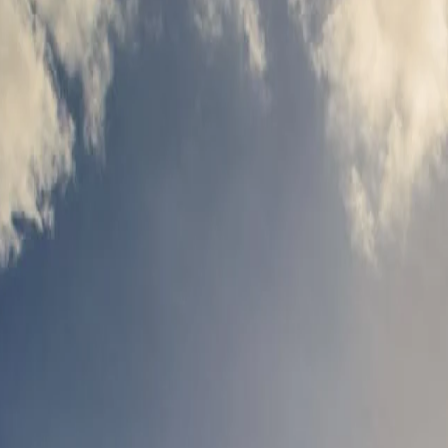
ميلة.
بلغراد. يوفر أجواء هادئة وإطلالات خلابة على نهر الدانوب ونبيذ
النبيذ التي يقدمها المطعم. يمكن للضيوف الاستمتاع بتذوّق
لاستكمال يومك، احجز غرفة في فندق بريستول بلغراد واستمتع براحة أنيقة بأسعار رائعة. تحقق من عروضنا وخطط لإقامة مريحة. يشتهر Kabinet بأنماط البيرة الإبداعية
 والعصري، فإن تجربة مميزة حقًا لمحبي البيرة المريحة
. اطّلع على عروضنا واحجز إقامتك اليوم.
يقع متحف ماكورا في نوفي بانوفتشي، على طول نهر الدانوب، ويتميز بكونه أول متحف خاص في صربيا. تأسس المتحف على يد فلاديمير ماكورا، وتم افتتاحه في عام 2008، ويعرض مجموعة من الفنون الطليعية
 النهر. بالإضافة إلى مجموعته الدائمة، يستضيف المتحف بانتظام
ثون عن تجربة ملهمة وهادئة.