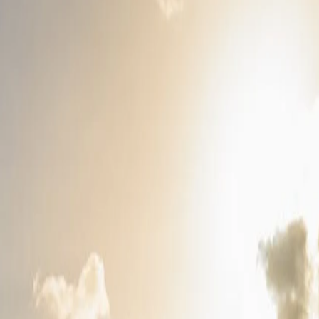
اد، حيث تنتظرك الراحة. اطّلع على عروضنا واحجز إقامتك.
واحدة فقط من بلغراد، إلى الاسترخاء في قلب الريف الصربي الهادئ. وقد حاف
والمشي لمسافات طويلة والاستمتاع بالمناظر الطبيعية الخلابة وتذوّق 
تان أو تتلذذ بوجبة تقليدية بجوار النار، يعدك Salaš 137 بتجربة ريفية أصيلة لا تُنسى.
يستول بلغراد. تحقق من عروضنا وخطط لعطلتك المثالية.