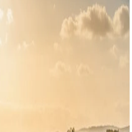
اكتشف المزيد
نزهة في ممر الذكريات
حكايات من بريستول
اكتشف بلغراد
تجار التجزئة
الصحافة
عام
معلومات عنا
الوظائف
وسائل الإعلام