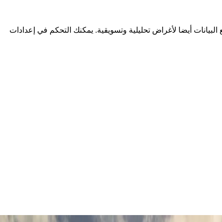
لبيانات أيضا لأغراض تحليلية وتسويقية. يمكنك التحكم في إعدادات
ات الريفية الهادئة واللقاءات الفنية الآسرة. سواءً كنت تتذوق النبيذ