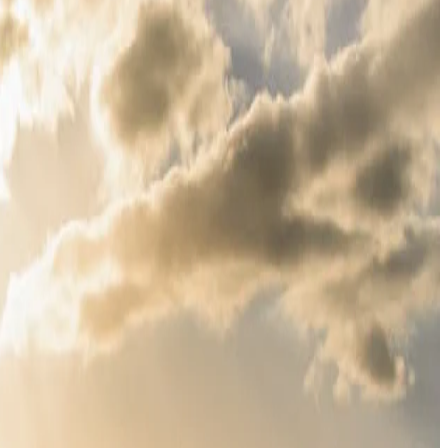
أوافق على تلقي رسائل بريد إلكتروني عرضية تحتوي على الأخبار وال
من خلال التسجيل، فإنك توافق على الامتثال لـ
سياسة الخصوصية
و
شر
الإقامة والتجربة
الغرف والأجنحة
تناول الطعام
العافية
العروض
الفعاليات
إدارة الحجز